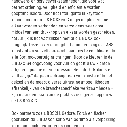
handwerk- en servicewerkzaamheden, die voor wat
betreft ordening, veiligheid en efficiëntie worden
geoptimaliseerd. Door het intelligente kliksysteem
kunnen meerdere LS-BOXXen G ongecompliceerd met
elkaar worden verbonden en vervolgens weer door
middel van een drukknop van elkaar worden gescheiden,
natuurlijk is het vastklikken met alle L-BOXX ook
mogelijk. Deze is vervaardigd uit stoot- en slagvast ABS-
kunststof en vanzelfsprekend naadloos te combineren in
alle Sortimo-voertuiginrichtingen. Door de kleuren is de
L-BOXX G4 ongevoelig voor vuil en geeft u uw klanten
altijd een positieve en professionele indruk. Robuuste
sluitset, geïntegreerde draaggreep van kunststof in het
deksel en de meest diverse uitrustingsmogelijkheden –
afhankelijk van de branchespecifieke werkzaamheden –
zijn maar een paar van de praktische eigenschappen van
de LS-BOXX G.
Ook partners zoals BOSCH, Gedore, Förch en fischer
gebruiken de L-BOXXen-serie van Sortimo als verpakking
voor hun machines, gereedschappen en