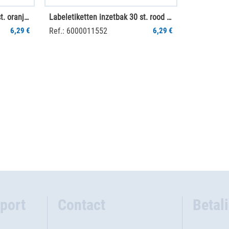
Labeletiketten inzetbak 30 st. oranje (1 vel)
Labeletiketten inzetbak 30 st. rood (1 vel)
6,29 €
Ref.: 6000011552
6,29 €
port
Contact
Betal