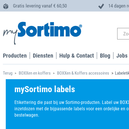
Gratis levering vanaf € 60,50
14 dagen r
Producten
Diensten
Hulp & Contact
Blog
Jobs
Terug
BOXXen en koffers
BOXXen & Koffers accessoires
Labeleti
mySortimo labels
Etikettering die past bij uw Sortimo-producten. Label uw BOXX
inzetdozen met de bijpassende labels voor een ordelijke en o
bestelwagen.