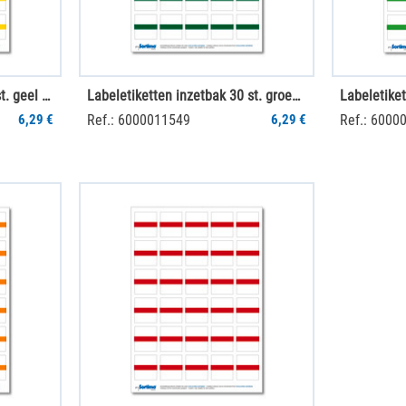
Labeletiketten inzetbak 30 st. geel (1 vel)
Labeletiketten inzetbak 30 st. groen (1 vel)
6,29 €
Ref.: 6000011549
6,29 €
Ref.: 6000