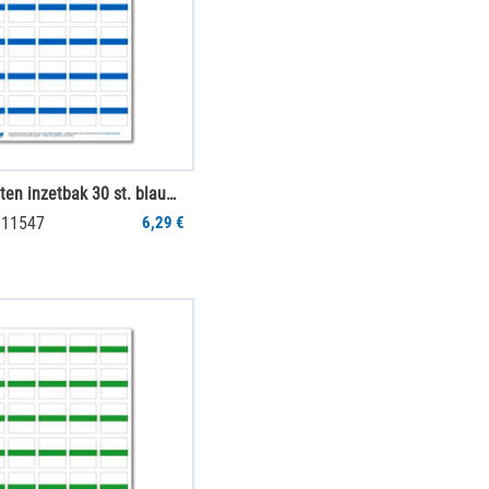
Labeletiketten inzetbak 30 st. blauw (1 vel)
011547
6,29 €