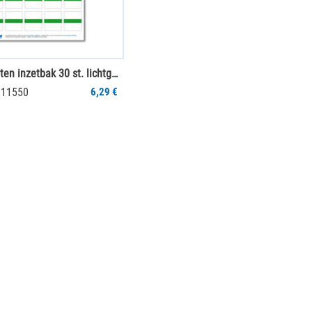
Labeletiketten inzetbak 30 st. lichtgroen (1 vel)
011550
6,29 €