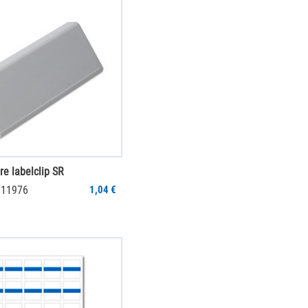
re labelclip SR
011976
1,04 €