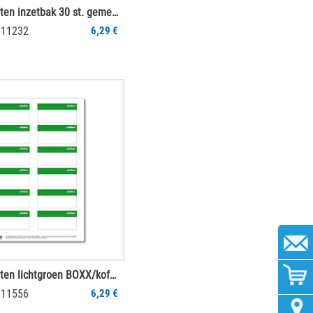
Labeletiketten inzetbak 30 st. gemengd (1 vel)
011232
6,29 €
Labeletiketten lichtgroen BOXX/koffer/clip 12 st. (1 vel)
011556
6,29 €