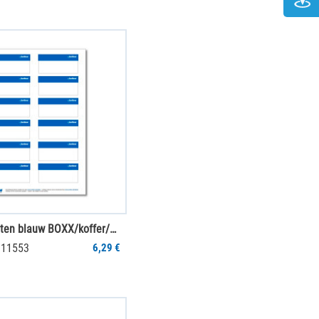
Labeletiketten blauw BOXX/koffer/clip 12 st. (1 vel)
011553
6,29 €