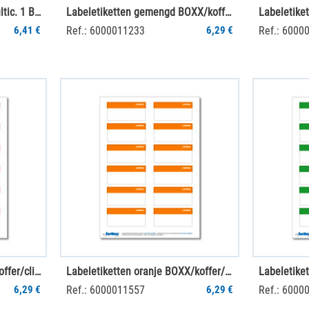
Labelling sticker STB120 multic. 1 Bog"
Labeletiketten gemengd BOXX/koffer/clip 12 st. (1 vel)
6,41 €
Ref.: 6000011233
6,29 €
Ref.: 6000
Labeletiketten rood BOXX/koffer/clip 12 st. (1 vel)
Labeletiketten oranje BOXX/koffer/clip 12 st. (1 vel)
6,29 €
Ref.: 6000011557
6,29 €
Ref.: 6000