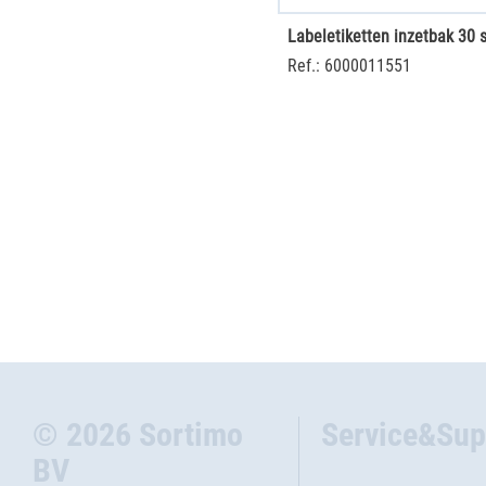
Ref.: 6000011551
© 2026 Sortimo
Service&Sup
BV