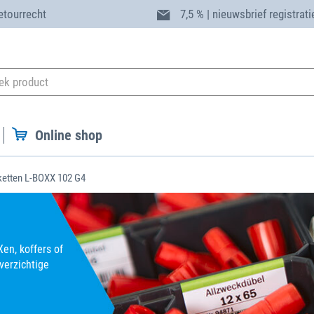
etourrecht
7,5 % | nieuwsbrief registrati
Online shop
ketten L-BOXX 102 G4
en, koffers of
verzichtige