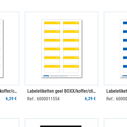
Labeletiketten groen BOXX/koffer/clip 12 st. (1 vel)
Labeletiketten geel BOXX/koffer/clip 12 st. (1 vel)
6,29 €
Ref.: 6000011554
6,29 €
Ref.: 6000