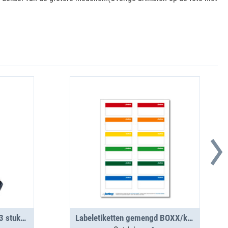
T-BOXX 120 incl. IB-set 13 stuks H63
Labeletiketten gemengd BOXX/koffer/clip 12 st. (1 vel)