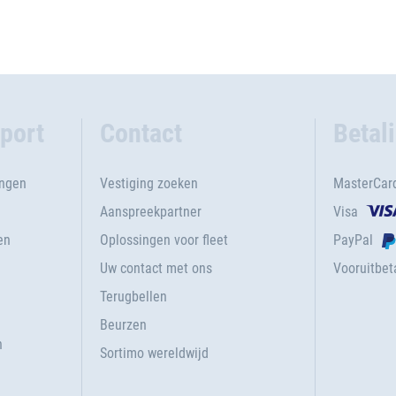
port
Contact
Betal
ingen
Vestiging zoeken
MasterCar
Aanspreekpartner
Visa
en
Oplossingen voor fleet
PayPal
Uw contact met ons
Vooruitbeta
Terugbellen
g
Beurzen
n
Sortimo wereldwijd