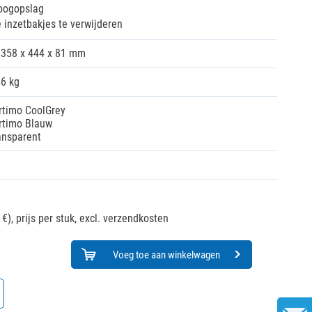
 oogopslag
e inzetbakjes te verwijderen
358 x 444 x 81 mm
46 kg
rtimo CoolGrey
rtimo Blauw
ansparent
 €),
prijs per stuk, excl. verzendkosten
Voeg toe aan winkelwagen