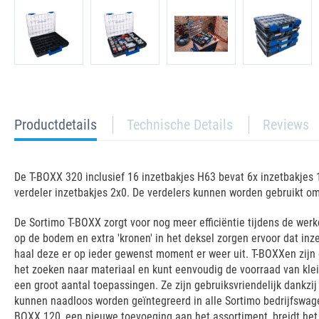
current
Productdetails
Technische Details
Reviews
tab:
De T-BOXX 320 inclusief 16 inzetbakjes H63 bevat 6x inzetbakjes 1x
verdeler inzetbakjes 2x0. De verdelers kunnen worden gebruikt om
De Sortimo T-BOXX zorgt voor nog meer efficiëntie tijdens de werkd
op de bodem en extra 'kronen' in het deksel zorgen ervoor dat in
haal deze er op ieder gewenst moment er weer uit. T-BOXXen zijn e
het zoeken naar materiaal en kunt eenvoudig de voorraad van klei
een groot aantal toepassingen. Ze zijn gebruiksvriendelijk dankz
kunnen naadloos worden geïntegreerd in alle Sortimo bedrijfswag
BOXX 120, een nieuwe toevoeging aan het assortiment, breidt het 