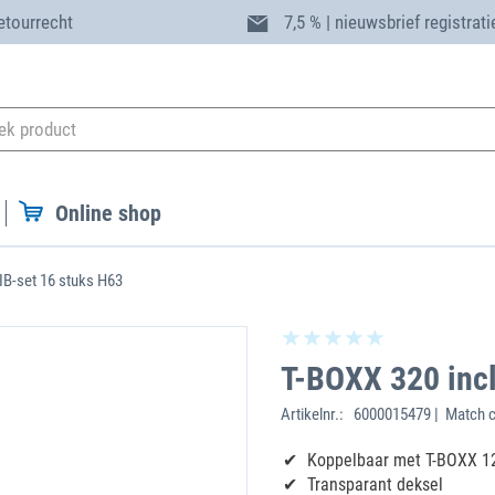
etourrecht
7,5 % | nieuwsbrief registrati
Online shop
 IB-set 16 stuks H63
T-BOXX 320 incl
Artikelnr.:
6000015479 | Match c
Koppelbaar met T-BOXX 1
Transparant deksel