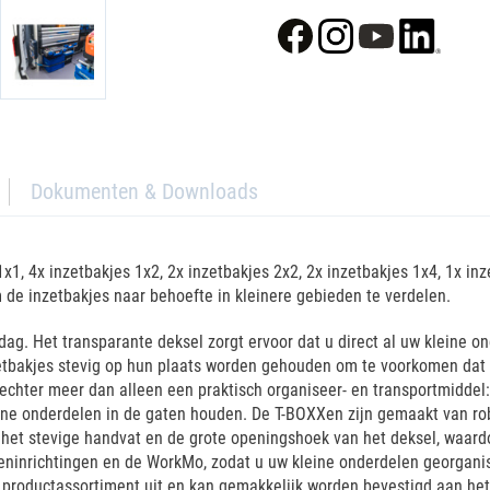
Dokumenten & Downloads
1, 4x inzetbakjes 1x2, 2x inzetbakjes 2x2, 2x inzetbakjes 1x4, 1x inz
 de inzetbakjes naar behoefte in kleinere gebieden te verdelen.
ag. Het transparante deksel zorgt ervoor dat u direct al uw kleine on
zetbakjes stevig op hun plaats worden gehouden om te voorkomen dat 
chter meer dan alleen een praktisch organiseer- en transportmiddel: Z
ne onderdelen in de gaten houden. De T-BOXXen zijn gemaakt van robu
ij het stevige handvat en de grote openingshoek van het deksel, waar
eninrichtingen en de WorkMo, zodat u uw kleine onderdelen georganis
productassortiment uit en kan gemakkelijk worden bevestigd aan het 