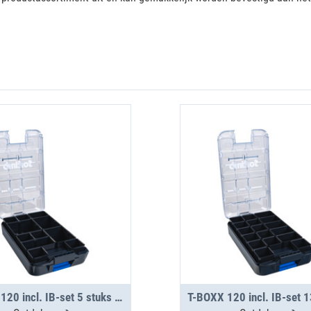
T-BOXX 120 incl. IB-set 5 stuks H63