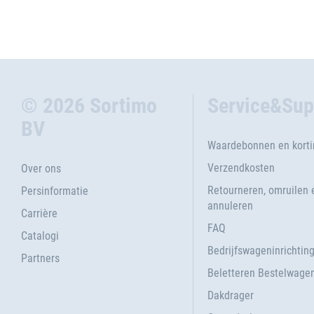
© 2026 Sortimo
Service&Sup
BV
Waardebonnen en kort
Verzendkosten
Over ons
Retourneren, omruilen 
Persinformatie
annuleren
Carrière
FAQ
Catalogi
Bedrijfswageninrichtin
Partners
Beletteren Bestelwage
Dakdrager