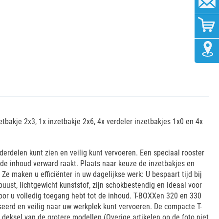
etbakje 2x3, 1x inzetbakje 2x6, 4x verdeler inzetbakjes 1x0 en 4x
derdelen kunt zien en veilig kunt vervoeren. Een speciaal rooster
de inhoud verward raakt. Plaats naar keuze de inzetbakjes en
e maken u efficiënter in uw dagelijkse werk: U bespaart tijd bij
ust, lichtgewicht kunststof, zijn schokbestendig en ideaal voor
door u volledig toegang hebt tot de inhoud. T-BOXXen 320 en 330
eerd en veilig naar uw werkplek kunt vervoeren. De compacte T-
deksel van de grotere modellen.(Overige artikelen op de foto niet