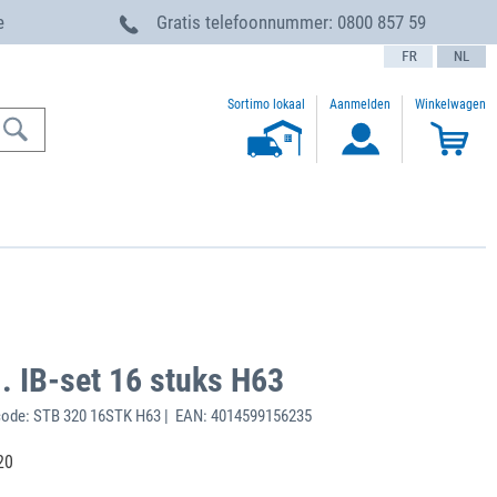
e
Gratis telefoonnummer:
0800 857 59
text.language
Sortimo lokaal
Aanmelden
Winkelwagen
. IB-set 16 stuks H63
ode: STB 320 16STK H63 | EAN: 4014599156235
20