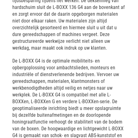
tijdsbesparing tijdens het werken. De dekselinleg van
hardschuim sluit de L-BOXX 136 G4 aan de bovenkant af
en zorgt ervoor dat de daarin opgeborgen materialen
niet door elkaar raken. Uw materialen zijn altijd
overzichtelijk gesorteerd en hiermee sluit u uit dat u
dure gereedschappen of machines vergeet. Deze
gestructureerde werkwijze verlicht niet alleen uw
werkdag, maar maakt ook indruk op uw klanten.
De L-BOXX G4 is de optimale mobiliteits- en
opbergoplossing voor ambachtslieden, monteurs en
industriële of dienstverlenende bedrijven. Vervoer uw
gereedschappen, materialen, klantmonsters of
werkbenodigdheden altijd veilig en netjes naar uw
werkplek. De L-BOXX G4 is compatibel met alle L-
BOXXen, L-BOXXen G en verdere L-BOXXen-serie. De
geoptimaliseerde inrichting biedt u meer opslagruimte
bij dezelfde buitenafmetingen en de doorlopende
honingraatfunctie verhoogt de stabiliteit van de bodem
van de boxen. De hoogwaardige en lichtgewicht L-BOXX
G4 is gemaakt van schok- en slagvast ABS-kunststof en