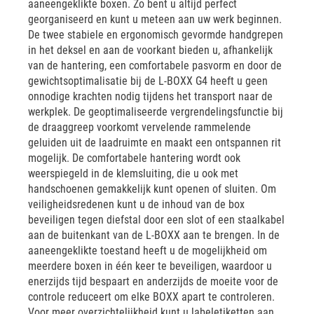
aaneengeklikte boxen. Zo bent u altijd perfect
georganiseerd en kunt u meteen aan uw werk beginnen.
De twee stabiele en ergonomisch gevormde handgrepen
in het deksel en aan de voorkant bieden u, afhankelijk
van de hantering, een comfortabele pasvorm en door de
gewichtsoptimalisatie bij de L-BOXX G4 heeft u geen
onnodige krachten nodig tijdens het transport naar de
werkplek. De geoptimaliseerde vergrendelingsfunctie bij
de draaggreep voorkomt vervelende rammelende
geluiden uit de laadruimte en maakt een ontspannen rit
mogelijk. De comfortabele hantering wordt ook
weerspiegeld in de klemsluiting, die u ook met
handschoenen gemakkelijk kunt openen of sluiten. Om
veiligheidsredenen kunt u de inhoud van de box
beveiligen tegen diefstal door een slot of een staalkabel
aan de buitenkant van de L-BOXX aan te brengen. In de
aaneengeklikte toestand heeft u de mogelijkheid om
meerdere boxen in één keer te beveiligen, waardoor u
enerzijds tijd bespaart en anderzijds de moeite voor de
controle reduceert om elke BOXX apart te controleren.
Voor meer overzichtelijkheid kunt u labeletiketten aan