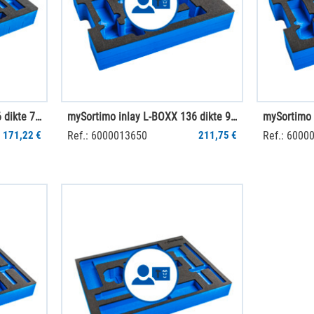
mySortimo inlay L-BOXX 136 dikte 70 mm
mySortimo inlay L-BOXX 136 dikte 95 mm
171,22 €
Ref.: 6000013650
211,75 €
Ref.: 6000