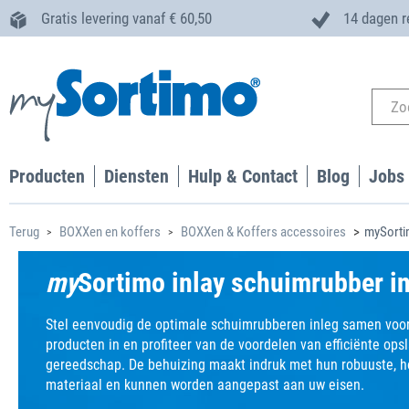
Gratis levering vanaf € 60,50
14 dagen r
Producten
Diensten
Hulp & Contact
Blog
Jobs
Terug
BOXXen en koffers
BOXXen & Koffers accessoires
mySorti
my
Sortimo inlay schuimrubber i
Stel eenvoudig de optimale schuimrubberen inleg samen voor
producten in en profiteer van de voordelen van efficiënte ops
gereedschap. De behuizing maakt indruk met hun robuuste, 
materiaal en kunnen worden aangepast aan uw eisen.