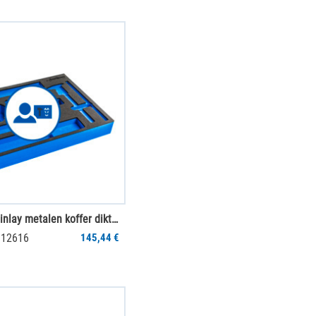
mySortimo inlay metalen koffer dikte 60 mm
012616
145,44 €