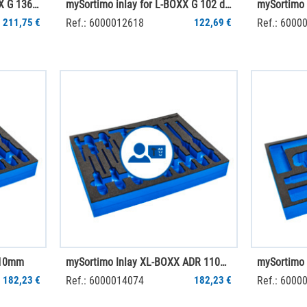
mySortimo inlay voor L-BOXX G 136 dikte 95 mm
mySortimo inlay for L-BOXX G 102 dikte 40 mm
211,75 €
Ref.: 6000012618
122,69 €
Ref.: 6000
110mm
mySortimo Inlay XL-BOXX ADR 110mm
182,23 €
Ref.: 6000014074
182,23 €
Ref.: 6000