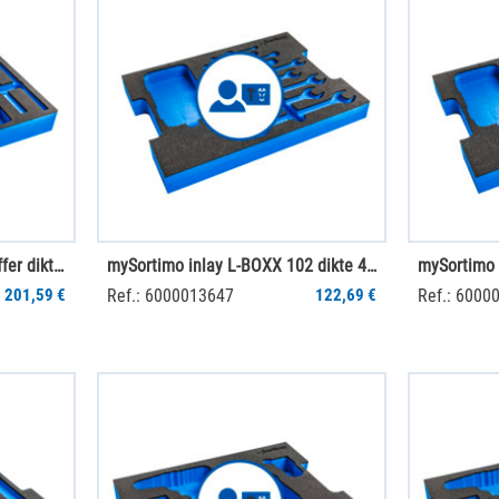
mySortimo inlay metalen koffer dikte 95 mm
mySortimo inlay L-BOXX 102 dikte 40 mm
201,59 €
Ref.: 6000013647
122,69 €
Ref.: 6000