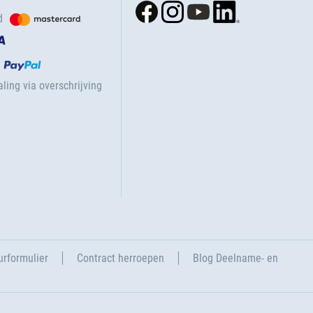
d
ling via overschrijving
urformulier
Contract herroepen
Blog Deelname- en