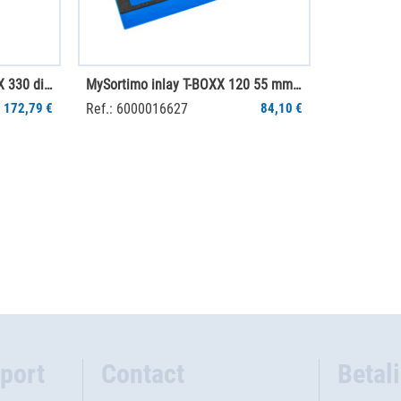
MySortimo inleg voor T-BOXX 330 dikte 90 mm
MySortimo inlay T-BOXX 120 55 mm dik
172,79 €
Ref.: 6000016627
84,10 €
port
Contact
Betal