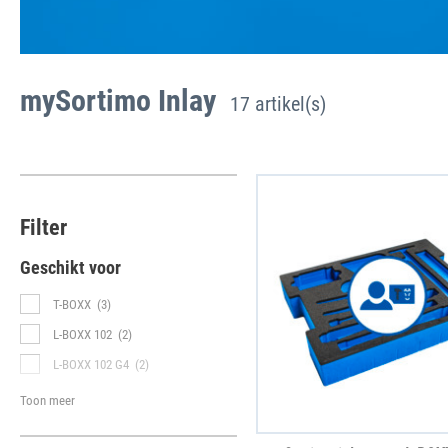
mySortimo Inlay
17 artikel(s)
Filter
Geschikt voor
T-BOXX
(3)
L-BOXX 102
(2)
L-BOXX 102 G4
(2)
Toon meer