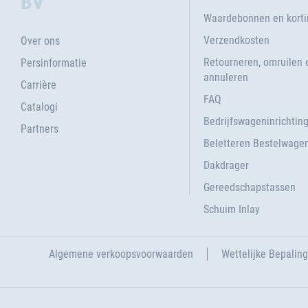
BV
Waardebonnen en kort
Verzendkosten
Over ons
Retourneren, omruilen 
Persinformatie
annuleren
Carrière
FAQ
Catalogi
Bedrijfswageninrichtin
Partners
Beletteren Bestelwage
Dakdrager
Gereedschapstassen
Schuim Inlay
Algemene verkoopsvoorwaarden
Wettelijke Bepalin