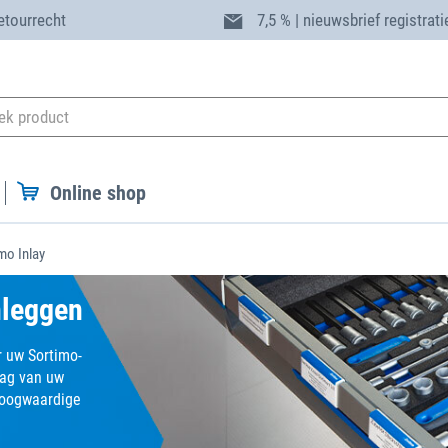
etourrecht
7,5 % | nieuwsbrief registrati
Online shop
mo Inlay
nleggen
 uw Sortimo-
lag van uw
hoogwaardige