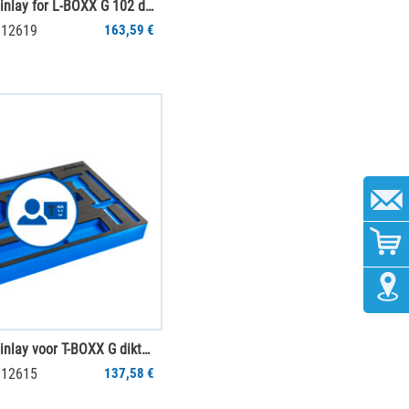
mySortimo inlay for L-BOXX G 102 dikte 65 mm
012619
163,59 €
mySortimo inlay voor T-BOXX G dikte 55 mm
012615
137,58 €