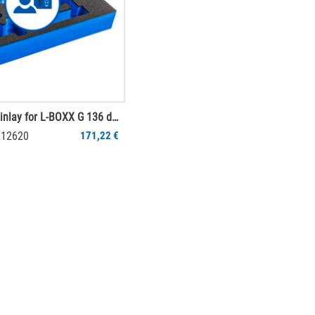
mySortimo inlay for L-BOXX G 136 dikte 70 mm
012620
171,22 €