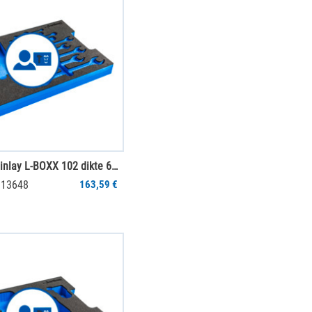
mySortimo inlay L-BOXX 102 dikte 65 mm
013648
163,59 €