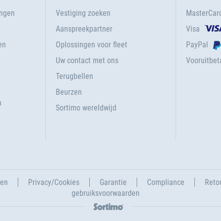
ingen
Vestiging zoeken
MasterCar
Aanspreekpartner
Visa
en
Oplossingen voor fleet
PayPal
Uw contact met ons
Vooruitbeta
Terugbellen
g
Beurzen
n
Sortimo wereldwijd
gen
Privacy/Cookies
Garantie
Compliance
Reto
gebruiksvoorwaarden