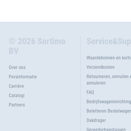
© 2026 Sortimo
Service&Sup
BV
Waardebonnen en kort
Verzendkosten
Over ons
Retourneren, omruilen 
Persinformatie
annuleren
Carrière
FAQ
Catalogi
Bedrijfswageninrichtin
Partners
Beletteren Bestelwage
Dakdrager
Gereedschapstassen