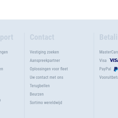
port
Contact
Betal
ingen
Vestiging zoeken
MasterCar
Aanspreekpartner
Visa
en
Oplossingen voor fleet
PayPal
Uw contact met ons
Vooruitbeta
Terugbellen
g
Beurzen
n
Sortimo wereldwijd