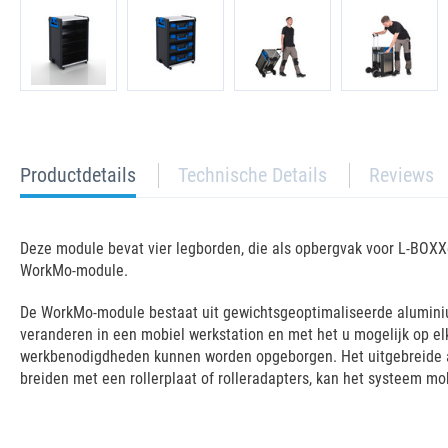
current
Productdetails
Technische Details
Reviews
tab:
Deze module bevat vier legborden, die als opbergvak voor L-BOX
WorkMo-module.
De WorkMo-module bestaat uit gewichtsgeoptimaliseerde aluminium
veranderen in een mobiel werkstation en met het u mogelijk op e
werkbenodigdheden kunnen worden opgeborgen. Het uitgebreide a
breiden met een rollerplaat of rolleradapters, kan het systeem mo