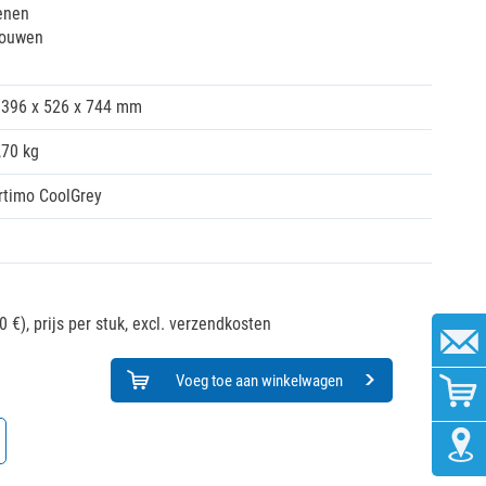
enen
bouwen
396 x 526 x 744 mm
,70 kg
rtimo CoolGrey
0 €),
prijs per stuk, excl. verzendkosten
Voeg toe aan winkelwagen