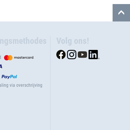
ingsmethodes
Volg ons!
d
ling via overschrijving