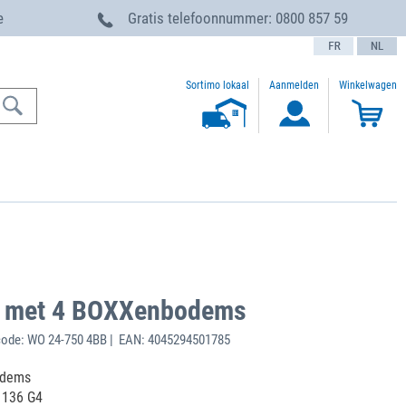
e
Gratis telefoonnummer:
0800 857 59
text.language
Sortimo lokaal
Aanmelden
Winkelwagen
 met 4 BOXXenbodems
ode: WO 24-750 4BB | EAN: 4045294501785
odems
 136 G4