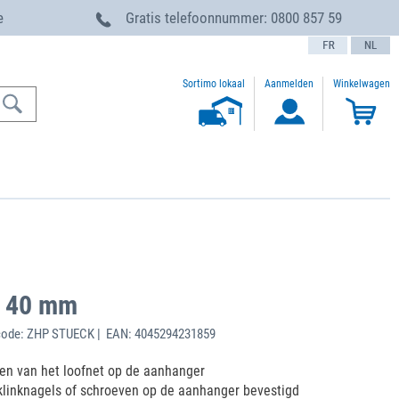
e
Gratis telefoonnummer:
0800 857 59
text.language
Sortimo lokaal
Aanmelden
Winkelwagen
x 40 mm
code: ZHP STUECK | EAN: 4045294231859
en van het loofnet op de aanhanger
klinknagels of schroeven op de aanhanger bevestigd