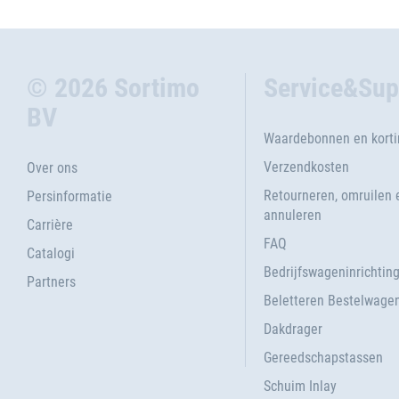
© 2026 Sortimo
Service&Sup
BV
Waardebonnen en kort
Verzendkosten
Over ons
Retourneren, omruilen 
Persinformatie
annuleren
Carrière
FAQ
Catalogi
Bedrijfswageninrichtin
Partners
Beletteren Bestelwage
Dakdrager
Gereedschapstassen
Schuim Inlay