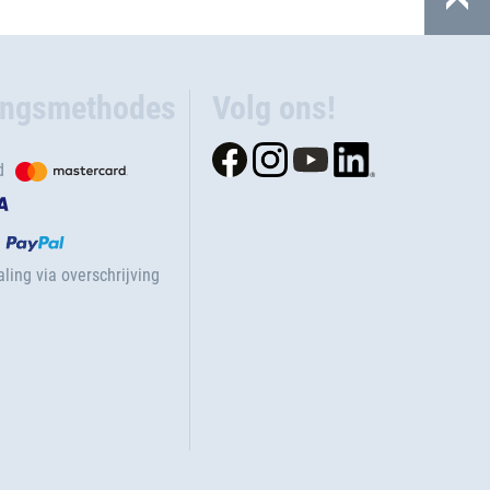
ingsmethodes
Volg ons!
d
ling via overschrijving