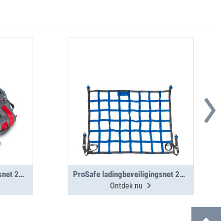
ProSafe ladingbeveiligingsnet 2275x1650
ProSafe ladingbeveiligingsnet 200 dan 775 x 900mm
Ontdek nu