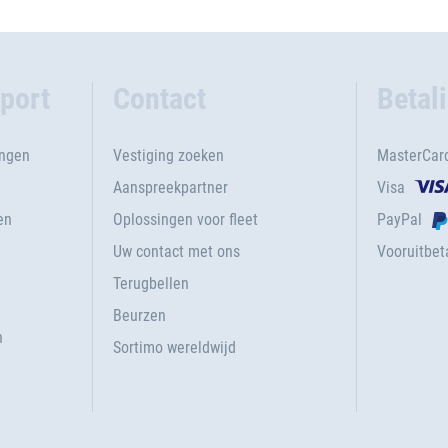
port
Contact
Betal
ingen
Vestiging zoeken
MasterCar
Aanspreekpartner
Visa
en
Oplossingen voor fleet
PayPal
Uw contact met ons
Vooruitbeta
Terugbellen
g
Beurzen
n
Sortimo wereldwijd