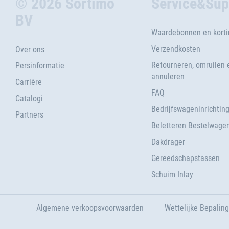
© 2026 Sortimo
Service&Sup
BV
Waardebonnen en kort
Verzendkosten
Over ons
Retourneren, omruilen 
Persinformatie
annuleren
Carrière
FAQ
Catalogi
Bedrijfswageninrichtin
Partners
Beletteren Bestelwage
Dakdrager
Gereedschapstassen
Schuim Inlay
Algemene verkoopsvoorwaarden
Wettelijke Bepalin