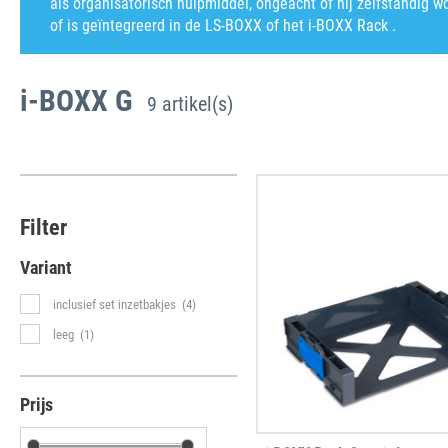
als organisatorisch hulpmiddel, ongeacht of hij zelfstandig w
of is geïntegreerd in de LS-BOXX of het i-BOXX Rack .
i-BOXX G
9 artikel(s)
Filter
Variant
inclusief set inzetbakjes
(4)
leeg
(1)
Prijs