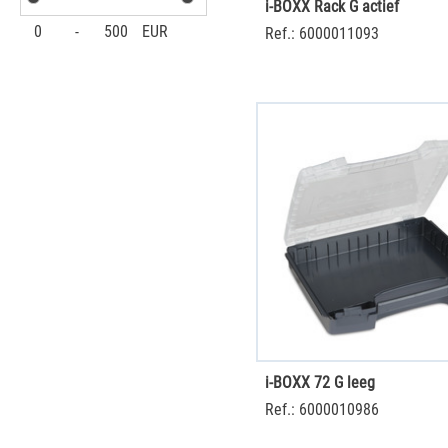
i-BOXX Rack G actief
0
-
500
EUR
Ref.: 6000011093
i-BOXX 72 G leeg
Ref.: 6000010986