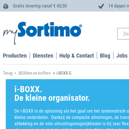
Gratis levering vanaf € 60,50
14 dagen r
Producten
Diensten
Hulp & Contact
Blog
Jobs
Terug
BOXXen en koffers
i-BOXX G
i-BOXX.
De kleine organisator.
De i-BOXX is de oplossing als het gaat om het systematisch 
kleine onderdelen. Dankzij de compacte afmetingen, de tran
afdekking en de vele uitrustingsmogelijkheden is hij zeer flex