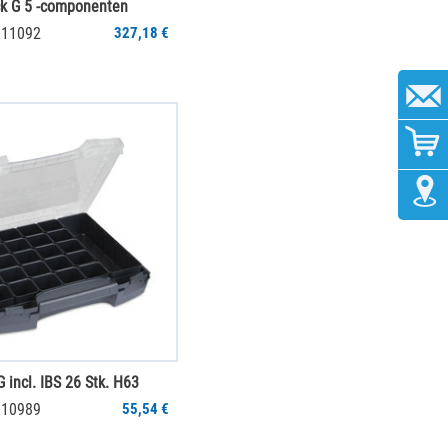
k G 5 -componenten
011092
327,18 €
 incl. IBS 26 Stk. H63
010989
55,54 €