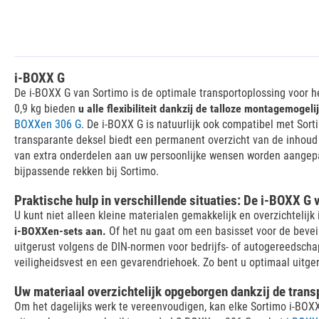
i-BOXX G
De i-BOXX G van Sortimo is de optimale transportoplossing voor h
0,9 kg bieden
u alle flexibiliteit dankzij de talloze montagemogel
BOXXen 306 G
. De i-BOXX G is natuurlijk ook compatibel met Sor
transparante deksel biedt een permanent overzicht van de inhou
van extra onderdelen aan uw persoonlijke wensen worden aangepa
bijpassende rekken bij Sortimo.
Praktische hulp in verschillende situaties: De i-BOXX G 
U kunt niet alleen kleine materialen gemakkelijk en overzichtelij
i-BOXXen-sets aan.
Of het nu gaat om een basisset voor de beveil
uitgerust volgens de DIN-normen voor bedrijfs- of autogereedsch
veiligheidsvest en een gevarendriehoek. Zo bent u optimaal uitger
Uw materiaal overzichtelijk opgeborgen dankzij de tran
Om het dagelijks werk te vereenvoudigen, kan elke Sortimo i-BOX