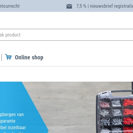
etourrecht
7,5 % | nieuwsbrief registrati
Online shop
opbergen van
sparante
ibel inzetbaar