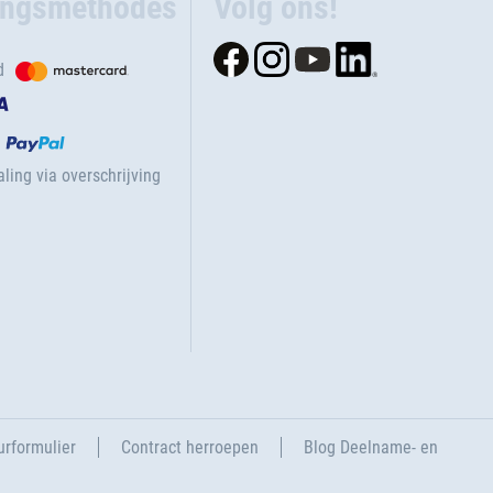
ingsmethodes
Volg ons!
d
ling via overschrijving
urformulier
Contract herroepen
Blog Deelname- en