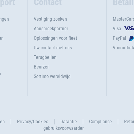
port
Contact
Betal
ingen
Vestiging zoeken
MasterCar
Aanspreekpartner
Visa
en
Oplossingen voor fleet
PayPal
Uw contact met ons
Vooruitbeta
Terugbellen
g
Beurzen
n
Sortimo wereldwijd
gen
Privacy/Cookies
Garantie
Compliance
Reto
gebruiksvoorwaarden