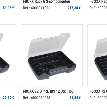
i-BOXX Rack G 3-componenten
i-BOXX Rac
59,05 €
Ref.: 6000011091
217,80 €
Ref.: 6000
i-BOXX 72 G incl. IBS 12 Stk. H63
i-BOXX 72 G
29,89 €
Ref.: 6000010988
55,54 €
Ref.: 6000