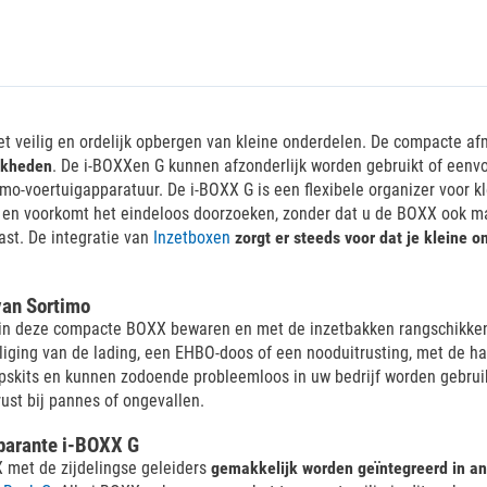
et veilig en ordelijk opbergen van kleine onderdelen. De compacte a
ijkheden
. De i-BOXXen G kunnen afzonderlijk worden gebruikt of eenv
timo-voertuigapparatuur. De i-BOXX G is een flexibele organizer voor 
d en voorkomt het eindeloos doorzoeken, zonder dat u de BOXX ook 
st. De integratie van
Inzetboxen
zorgt er steeds voor dat je kleine o
van Sortimo
k in deze compacte BOXX bewaren en met de inzetbakken rangschikken. 
iging van de lading, een EHBO-doos of een nooduitrusting, met de hand
apskits en kunnen zodoende probleemloos in uw bedrijf worden gebrui
ust bij pannes of ongevallen.
sparante i-BOXX G
X met de zijdelingse geleiders
gemakkelijk worden geïntegreerd in 