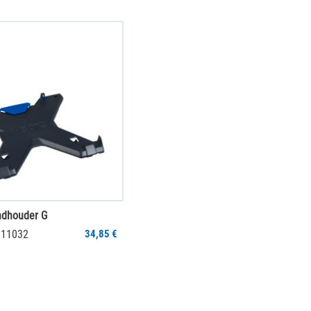
ndhouder G
011032
34,85 €