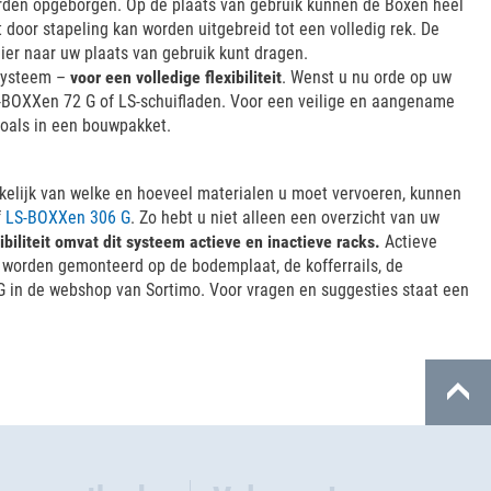
 worden opgeborgen. Op de plaats van gebruik kunnen de Boxen heel
 door stapeling kan worden uitgebreid tot een volledig rek. De
er naar uw plaats van gebruik kunt dragen.
ksysteem –
voor een volledige flexibiliteit
. Wenst u nu orde op uw
 i-BOXXen 72 G of LS-schuifladen. Voor een veilige en aangename
oals in een bouwpakket.
elijk van welke en hoeveel materialen u moet vervoeren, kunnen
f
LS-BOXXen 306 G
. Zo hebt u niet alleen een overzicht van uw
xibiliteit omvat dit systeem actieve en inactieve racks.
Actieve
 worden gemonteerd op de bodemplaat, de kofferrails, de
G in de webshop van Sortimo. Voor vragen en suggesties staat een