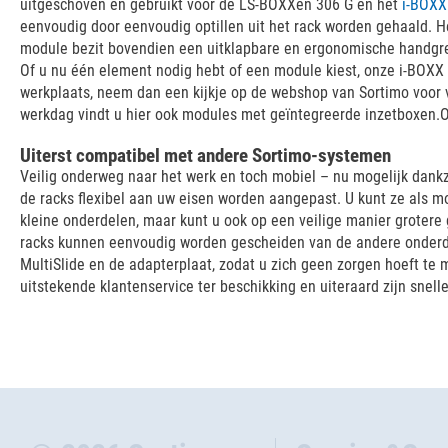
uitgeschoven en gebruikt voor de LS-BOXXen 306 G en het
i-BOXX
eenvoudig door eenvoudig optillen uit het rack worden gehaald. Het
module bezit bovendien een uitklapbare en ergonomische handgre
Of u nu één element nodig hebt of een module kiest, onze i-BOXX
werkplaats, neem dan een kijkje op de webshop van Sortimo voor 
werkdag vindt u hier ook modules met geïntegreerde inzetboxen.
Uiterst compatibel met andere Sortimo-systemen
Veilig onderweg naar het werk en toch mobiel – nu mogelijk dank
de racks flexibel aan uw eisen worden aangepast. U kunt ze als 
kleine onderdelen, maar kunt u ook op een veilige manier groter
racks kunnen eenvoudig worden gescheiden van de andere onderdel
MultiSlide en de adapterplaat, zodat u zich geen zorgen hoeft te
uitstekende klantenservice ter beschikking en uiteraard zijn snell