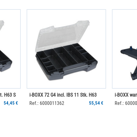
t. H63 S
i-BOXX 72 G4 incl. IBS 11 Stk. H63
i-BOXX wa
54,45 €
Ref.: 6000011362
55,54 €
Ref.: 6000