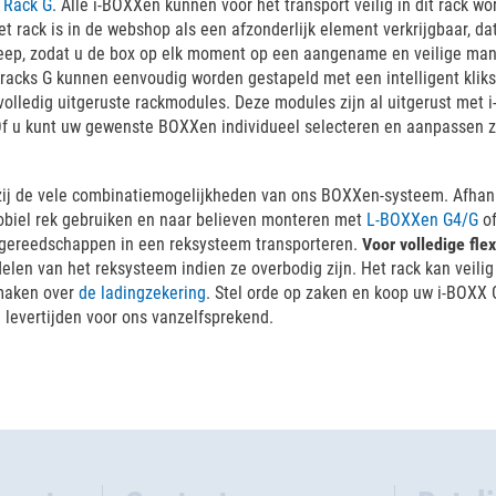
 Rack G
. Alle i-BOXXen kunnen voor het transport veilig in dit rack
 rack is in de webshop als een afzonderlijk element verkrijgbaar, dat
ep, zodat u de box op elk moment op een aangename en veilige mani
 racks G kunnen eenvoudig worden gestapeld met een intelligent kli
volledig uitgeruste rackmodules. Deze modules zijn al uitgerust met
Of u kunt uw gewenste BOXXen individueel selecteren en aanpassen z
zij de vele combinatiemogelijkheden van ons BOXXen-systeem. Afhank
mobiel rek gebruiken en naar believen monteren met
L-BOXXen G4/G
o
e gereedschappen in een reksysteem transporteren.
Voor volledige fle
en van het reksysteem indien ze overbodig zijn. Het rack kan veilig
 maken over
de ladingzekering
. Stel orde op zaken en koop uw i-BOXX 
e levertijden voor ons vanzelfsprekend.