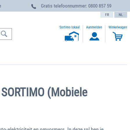
e
Gratis telefoonnummer:
0800 857 59
text.language
Sortimo lokaal
Aanmelden
Winkelwagen
t SORTIMO (Mobiele
o-elektriciteit en omvormers. In deze rol ben je