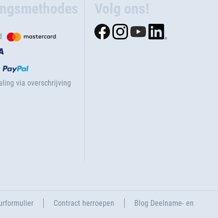
ingsmethodes
Volg ons!
d
ling via overschrijving
urformulier
Contract herroepen
Blog Deelname- en