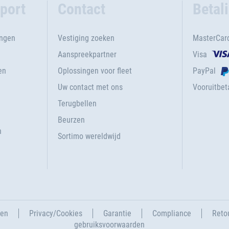
port
Contact
Betal
ingen
Vestiging zoeken
MasterCar
Aanspreekpartner
Visa
en
Oplossingen voor fleet
PayPal
Uw contact met ons
Vooruitbeta
Terugbellen
g
Beurzen
n
Sortimo wereldwijd
gen
Privacy/Cookies
Garantie
Compliance
Reto
gebruiksvoorwaarden