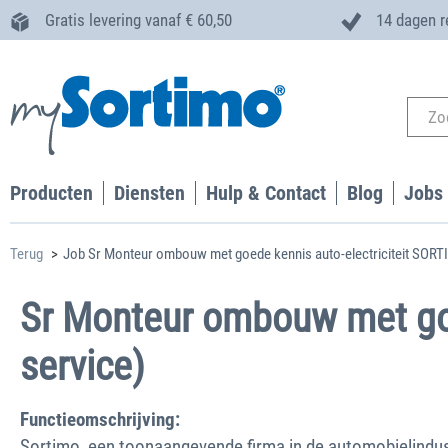
Gratis levering vanaf € 60,50
14 dagen r
Producten
Diensten
Hulp & Contact
Blog
Jobs
Terug
Job Sr Monteur ombouw met goede kennis auto-electriciteit SORT
Sr Monteur ombouw met goe
service)
Functieomschrijving:
Sortimo, een toonaangevende firma in de automobielindustr