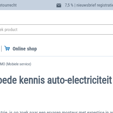
etourrecht
7,5 % | nieuwsbrief registrati
Online shop
IMO (Mobiele service)
de kennis auto-electricitei
ie, is op zoek naar een ervaren monteur met expertise in aut