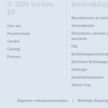
© 2026 Sortimo
Service&Sup
BV
Waardebonnen en kort
Verzendkosten
Over ons
Retourneren, omruilen 
Persinformatie
annuleren
Carrière
FAQ
Catalogi
Bedrijfswageninrichtin
Partners
Beletteren Bestelwage
Dakdrager
Gereedschapstassen
Schuim Inlay
Algemene verkoopsvoorwaarden
Wettelijke Bepalin