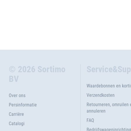
© 2026 Sortimo
Service&Sup
BV
Waardebonnen en kort
Verzendkosten
Over ons
Retourneren, omruilen 
Persinformatie
annuleren
Carrière
FAQ
Catalogi
Bedrijfswageninrichtin