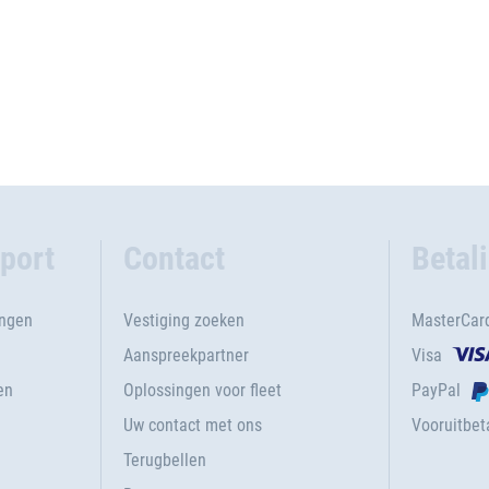
port
Contact
Betal
ingen
Vestiging zoeken
MasterCar
Aanspreekpartner
Visa
en
Oplossingen voor fleet
PayPal
Uw contact met ons
Vooruitbeta
Terugbellen
g