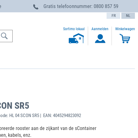
e
Gratis telefoonnummer:
0800 857 59
text.language
Sortimo lokaal
Aanmelden
Winkelwagen
SCON SR5
code: HL 04 SCON SR5 | EAN: 4045294823092
oreerde rooster aan de zijkant van de sContainer
en, kabels, enz.