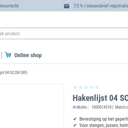
etourrecht
7,5 % | nieuwsbrief registrati
Online shop
ijst 04 SCON SR5
Hakenlijst 04 
Artikelnr.:
1000014318 | Match 
Bevestiging op het geperf
Voor slangen, jassen, helm