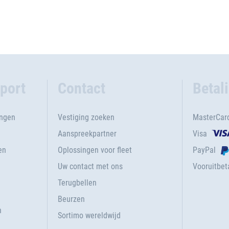
port
Contact
Betal
ingen
Vestiging zoeken
MasterCar
Aanspreekpartner
Visa
en
Oplossingen voor fleet
PayPal
Uw contact met ons
Vooruitbeta
Terugbellen
g
Beurzen
n
Sortimo wereldwijd