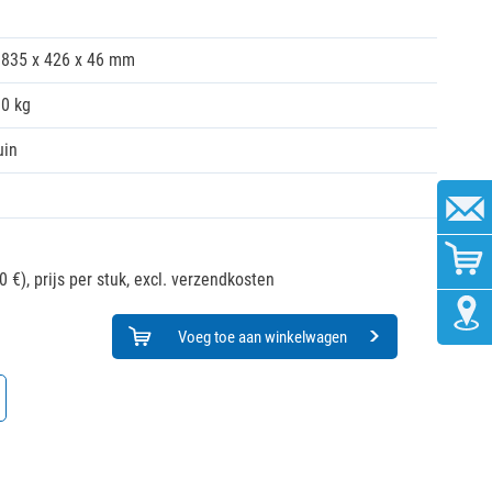
835 x 426 x 46 mm
10 kg
uin
0 €),
prijs per stuk, excl. verzendkosten
Voeg toe aan winkelwagen