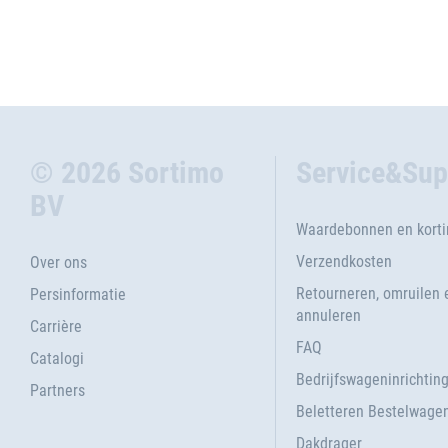
© 2026 Sortimo
Service&Sup
BV
Waardebonnen en kort
Verzendkosten
Over ons
Retourneren, omruilen 
Persinformatie
annuleren
Carrière
FAQ
Catalogi
Bedrijfswageninrichtin
Partners
Beletteren Bestelwage
Dakdrager