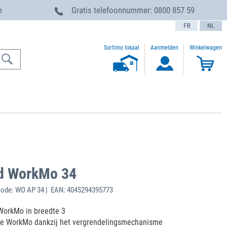
e
Gratis telefoonnummer:
0800 857 59
text.language
Sortimo lokaal
Aanmelden
Winkelwagen
d WorkMo 34
code: WO AP 34 | EAN: 4045294395773
WorkMo in breedte 3
 de WorkMo dankzij het vergrendelingsmechanisme