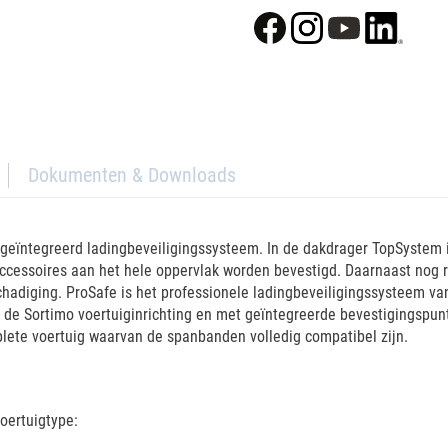
Dokumenten & Downloads
eïntegreerd ladingbeveiligingssysteem. In de dakdrager TopSystem i
ccessoires aan het hele oppervlak worden bevestigd. Daarnaast nog 
chadiging. ProSafe is het professionele ladingbeveiligingssysteem v
et de Sortimo voertuiginrichting en met geïntegreerde bevestigingsp
plete voertuig waarvan de spanbanden volledig compatibel zijn.
oertuigtype: