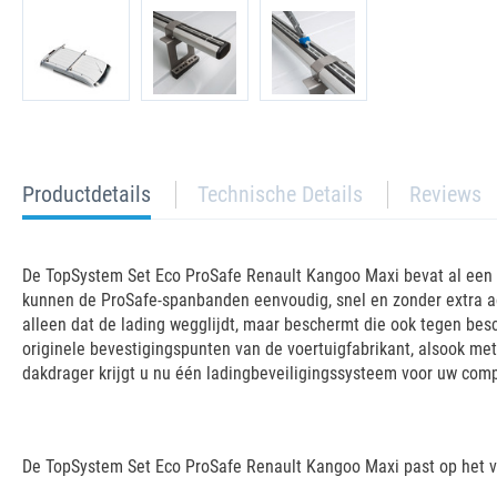
current
Productdetails
Technische Details
Reviews
tab:
De TopSystem Set Eco ProSafe Renault Kangoo Maxi bevat al een g
kunnen de ProSafe-spanbanden eenvoudig, snel en zonder extra a
alleen dat de lading wegglijdt, maar beschermt die ook tegen bes
originele bevestigingspunten van de voertuigfabrikant, alsook m
dakdrager krijgt u nu één ladingbeveiligingssysteem voor uw com
De TopSystem Set Eco ProSafe Renault Kangoo Maxi past op het v