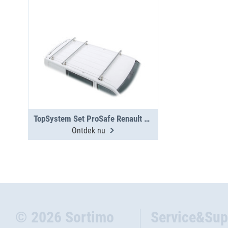
TopSystem Set ProSafe Renault Kangoo Maxi 3 dwarsdragers
Ontdek nu
© 2026 Sortimo
Service&Sup