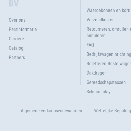
BV
Waardebonnen en kort
Verzendkosten
Over ons
Retourneren, omruilen 
Persinformatie
annuleren
Carrière
FAQ
Catalogi
Bedrijfswageninrichtin
Partners
Beletteren Bestelwage
Dakdrager
Gereedschapstassen
Schuim Inlay
Algemene verkoopsvoorwaarden
Wettelijke Bepalin