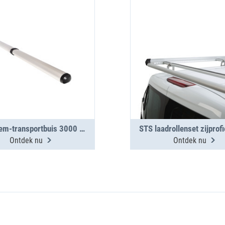
TopSystem-transportbuis 3000 mm met 2 segmenten
STS laadrollenset zijprof
Ontdek nu
Ontdek nu