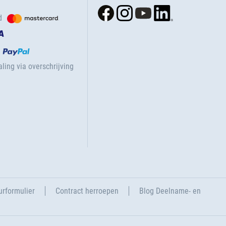
d
ling via overschrijving
urformulier
Contract herroepen
Blog Deelname- en