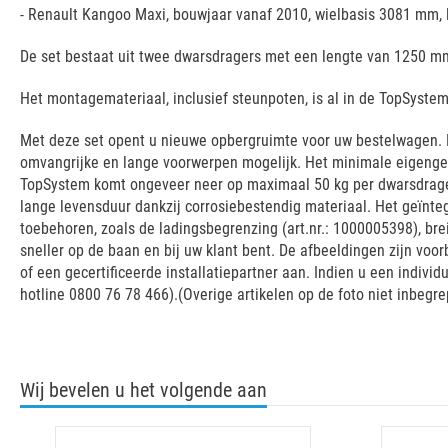
- Renault Kangoo Maxi, bouwjaar vanaf 2010, wielbasis 3081 mm, 
De set bestaat uit twee dwarsdragers met een lengte van 1250 mm
Het montagemateriaal, inclusief steunpoten, is al in de TopSyst
Met deze set opent u nieuwe opbergruimte voor uw bestelwagen. D
omvangrijke en lange voorwerpen mogelijk. Het minimale eigenge
TopSystem komt ongeveer neer op maximaal 50 kg per dwarsdrager
lange levensduur dankzij corrosiebestendig materiaal. Het geïnt
toebehoren, zoals de ladingsbegrenzing (art.nr.: 1000005398), br
sneller op de baan en bij uw klant bent. De afbeeldingen zijn voo
of een gecertificeerde installatiepartner aan. Indien u een indivi
hotline 0800 76 78 466).(Overige artikelen op de foto niet inbegre
Wij bevelen u het volgende aan