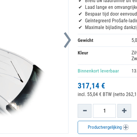
Breid uw laadruimte uit e
Laad lange en omvangrijke
Bespaar tijd door eenvoud
Geïntegreerd ProSafe-lad
Maximale bijlading dankzi
Gewicht
5,
Kleur
Zil
Zw
Binnenkort leverbaar
13
317,14 €
incl. 55,04 € BTW (netto 262,1
Productvergelijking