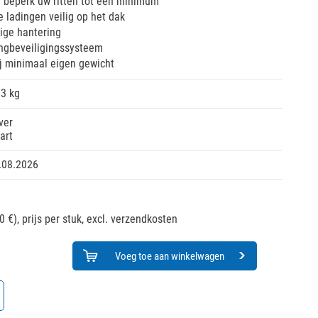
n beperk uw ritten tot een minimum
 ladingen veilig op het dak
ige hantering
ingbeveiligingssysteem
j minimaal eigen gewicht
03 kg
ver
art
.08.2026
0 €),
prijs per stuk, excl. verzendkosten
Voeg toe aan winkelwagen