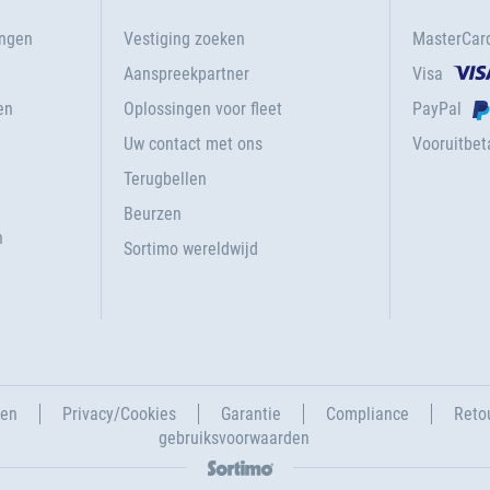
ingen
Vestiging zoeken
MasterCar
Aanspreekpartner
Visa
en
Oplossingen voor fleet
PayPal
Uw contact met ons
Vooruitbeta
Terugbellen
g
Beurzen
n
Sortimo wereldwijd
gen
Privacy/Cookies
Garantie
Compliance
Reto
gebruiksvoorwaarden