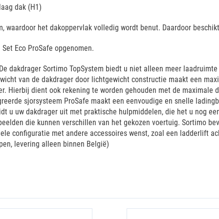
laag dak (H1)
, waardoor het dakoppervlak volledig wordt benut. Daardoor beschik
em Set Eco ProSafe opgenomen.
e dakdrager Sortimo TopSystem biedt u niet alleen meer laadruimte o
wicht van de dakdrager door lichtgewicht constructie maakt een max
. Hierbij dient ook rekening te worden gehouden met de maximale da
egreerde sjorsysteem ProSafe maakt een eenvoudige en snelle ladingb
eidt u uw dakdrager uit met praktische hulpmiddelen, die het u nog e
rbeelden die kunnen verschillen van het gekozen voertuig. Sortimo be
duele configuratie met andere accessoires wenst, zoal een ladderlift a
pen, levering alleen binnen België)