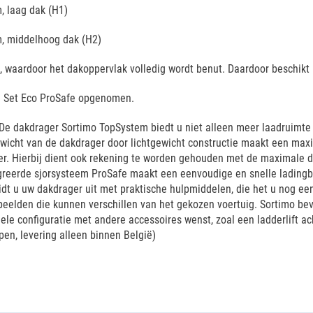
, laag dak (H1)
m, middelhoog dak (H2)
, waardoor het dakoppervlak volledig wordt benut. Daardoor beschik
em Set Eco ProSafe opgenomen.
e dakdrager Sortimo TopSystem biedt u niet alleen meer laadruimte o
wicht van de dakdrager door lichtgewicht constructie maakt een max
. Hierbij dient ook rekening te worden gehouden met de maximale da
egreerde sjorsysteem ProSafe maakt een eenvoudige en snelle ladingb
eidt u uw dakdrager uit met praktische hulpmiddelen, die het u nog e
rbeelden die kunnen verschillen van het gekozen voertuig. Sortimo be
duele configuratie met andere accessoires wenst, zoal een ladderlift a
pen, levering alleen binnen België)