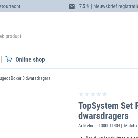
etourrecht
7,5 % | nieuwsbrief registrati
Online shop
ugeot Boxer 3 dwarsdragers
TopSystem Set 
dwarsdragers
Artikelnr.:
1000011404 | Match c