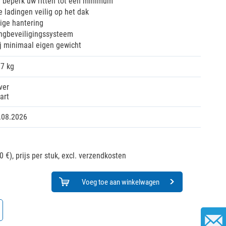
n beperk uw ritten tot een minimum
 ladingen veilig op het dak
ige hantering
ingbeveiligingssysteem
j minimaal eigen gewicht
77 kg
ver
art
.08.2026
0 €),
prijs per stuk, excl. verzendkosten
Voeg toe aan winkelwagen