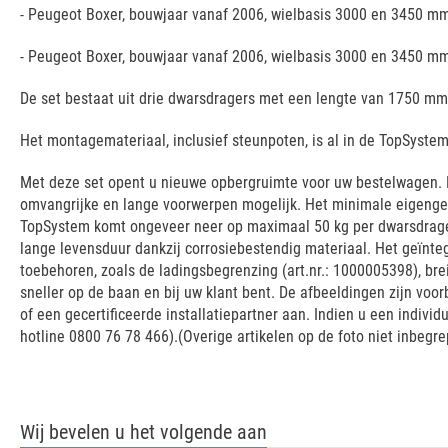
- Peugeot Boxer, bouwjaar vanaf 2006, wielbasis 3000 en 3450 mm
- Peugeot Boxer, bouwjaar vanaf 2006, wielbasis 3000 en 3450 m
De set bestaat uit drie dwarsdragers met een lengte van 1750 mm
Het montagemateriaal, inclusief steunpoten, is al in de TopSyst
Met deze set opent u nieuwe opbergruimte voor uw bestelwagen. D
omvangrijke en lange voorwerpen mogelijk. Het minimale eigenge
TopSystem komt ongeveer neer op maximaal 50 kg per dwarsdrager
lange levensduur dankzij corrosiebestendig materiaal. Het geïnt
toebehoren, zoals de ladingsbegrenzing (art.nr.: 1000005398), br
sneller op de baan en bij uw klant bent. De afbeeldingen zijn voo
of een gecertificeerde installatiepartner aan. Indien u een indivi
hotline 0800 76 78 466).(Overige artikelen op de foto niet inbegre
Wij bevelen u het volgende aan