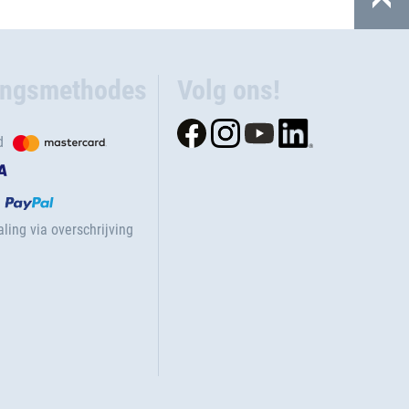
ingsmethodes
Volg ons!
d
ling via overschrijving