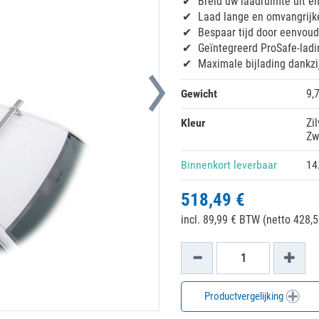
Breid uw laadruimte uit e
Laad lange en omvangrijke
Bespaar tijd door eenvoud
Geïntegreerd ProSafe-lad
Maximale bijlading dankzi
Gewicht
9,
Kleur
Zil
Zw
Binnenkort leverbaar
14
518,49 €
incl. 89,99 € BTW (netto 428,5
Productvergelijking