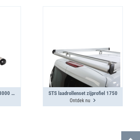
TopSystem-transportbuis 3000 mm met 2 segmenten
STS laadrollenset zijprofiel 1750
Ontdek nu