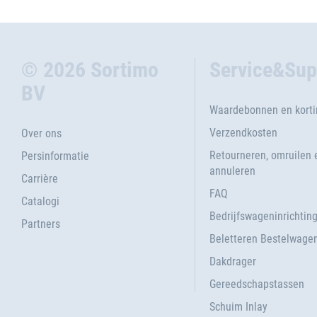
© 2026 Sortimo
Service&Sup
BV
Waardebonnen en kort
Verzendkosten
Over ons
Retourneren, omruilen 
Persinformatie
annuleren
Carrière
FAQ
Catalogi
Bedrijfswageninrichtin
Partners
Beletteren Bestelwage
Dakdrager
Gereedschapstassen
Schuim Inlay