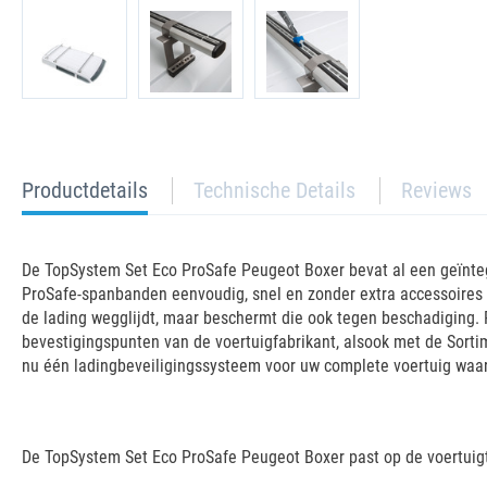
current
Productdetails
Technische Details
Reviews
tab:
De TopSystem Set Eco ProSafe Peugeot Boxer bevat al een geïnteg
ProSafe-spanbanden eenvoudig, snel en zonder extra accessoires 
de lading wegglijdt, maar beschermt die ook tegen beschadiging. 
bevestigingspunten van de voertuigfabrikant, alsook met de Sorti
nu één ladingbeveiligingssysteem voor uw complete voertuig waar
De TopSystem Set Eco ProSafe Peugeot Boxer past op de voertuig