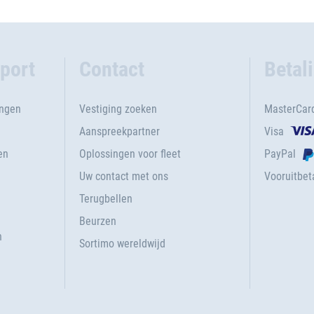
port
Contact
Betal
ingen
Vestiging zoeken
MasterCar
Aanspreekpartner
Visa
en
Oplossingen voor fleet
PayPal
Uw contact met ons
Vooruitbeta
Terugbellen
g
Beurzen
n
Sortimo wereldwijd