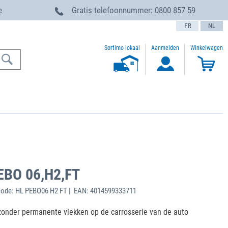
e
Gratis telefoonnummer:
0800 857 59
text.language
Sortimo lokaal
Aanmelden
Winkelwagen
PEBO 06,H2,FT
ode: HL PEBO06 H2 FT | EAN: 4014599333711
zonder permanente vlekken op de carrosserie van de auto