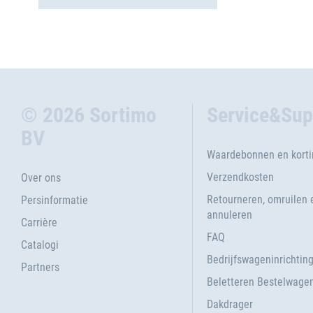
© 2026 Sortimo
Service&Sup
BV
Waardebonnen en kort
Verzendkosten
Over ons
Retourneren, omruilen 
Persinformatie
annuleren
Carrière
FAQ
Catalogi
Bedrijfswageninrichtin
Partners
Beletteren Bestelwage
Dakdrager