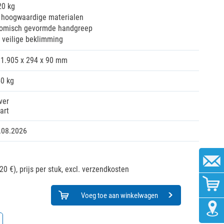
20 kg
j hoogwaardige materialen
onomisch gevormde handgreep
 veilige beklimming
1.905 x 294 x 90 mm
50 kg
ver
art
.08.2026
20 €),
prijs per stuk, excl. verzendkosten
Voeg toe aan winkelwagen