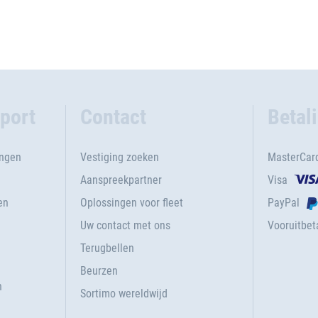
port
Contact
Betal
ingen
Vestiging zoeken
MasterCar
Aanspreekpartner
Visa
en
Oplossingen voor fleet
PayPal
Uw contact met ons
Vooruitbeta
Terugbellen
g
Beurzen
n
Sortimo wereldwijd