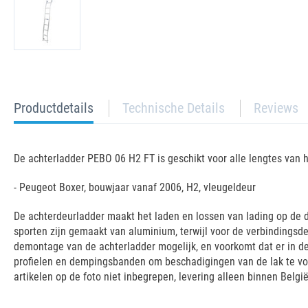
current
Productdetails
Technische Details
Reviews
tab:
De achterladder PEBO 06 H2 FT is geschikt voor alle lengtes van h
- Peugeot Boxer, bouwjaar vanaf 2006, H2, vleugeldeur
De achterdeurladder maakt het laden en lossen van lading op de da
sporten zijn gemaakt van aluminium, terwijl voor de verbindings
demontage van de achterladder mogelijk, en voorkomt dat er in de
profielen en dempingsbanden om beschadigingen van de lak te voor
artikelen op de foto niet inbegrepen, levering alleen binnen België