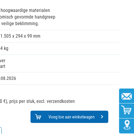
j hoogwaardige materialen
onomisch gevormde handgreep
 veilige beklimming.
1.505 x 294 x 99 mm
84 kg
ver
art
.08.2026
0 €),
prijs per stuk, excl. verzendkosten
Voeg toe aan winkelwagen