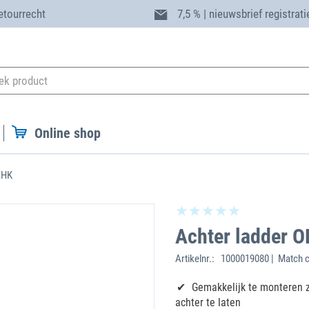
etourrecht
7,5 % | nieuwsbrief registrati
Online shop
,HK
Achter ladder O
Artikelnr.:
1000019080 | Match 
Gemakkelijk te monteren 
achter te laten