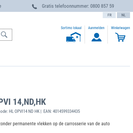
e
Gratis telefoonnummer:
0800 857 59
text.language
Sortimo lokaal
Aanmelden
Winkelwagen
PVI 14,ND,HK
code: HL OPVI14 ND HK | EAN: 4014599334435
zonder permanente vlekken op de carrosserie van de auto