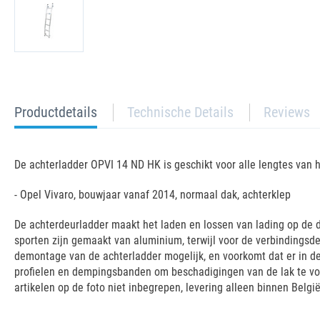
current
Productdetails
Technische Details
Reviews
tab:
De achterladder OPVI 14 ND HK is geschikt voor alle lengtes van h
- Opel Vivaro, bouwjaar vanaf 2014, normaal dak, achterklep
De achterdeurladder maakt het laden en lossen van lading op de da
sporten zijn gemaakt van aluminium, terwijl voor de verbindings
demontage van de achterladder mogelijk, en voorkomt dat er in de
profielen en dempingsbanden om beschadigingen van de lak te voor
artikelen op de foto niet inbegrepen, levering alleen binnen België