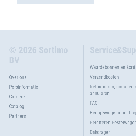
© 2026 Sortimo
Service&Sup
BV
Waardebonnen en kort
Verzendkosten
Over ons
Retourneren, omruilen 
Persinformatie
annuleren
Carrière
FAQ
Catalogi
Bedrijfswageninrichtin
Partners
Beletteren Bestelwage
Dakdrager