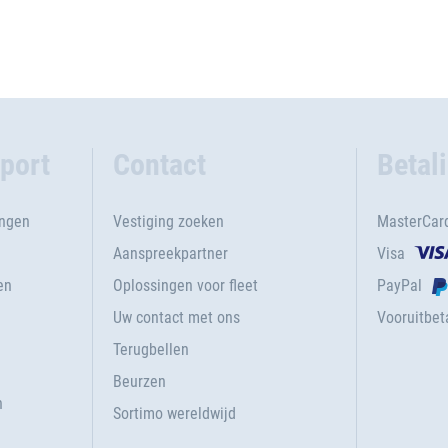
port
Contact
Betal
ingen
Vestiging zoeken
MasterCar
Aanspreekpartner
Visa
en
Oplossingen voor fleet
PayPal
Uw contact met ons
Vooruitbeta
Terugbellen
g
Beurzen
n
Sortimo wereldwijd