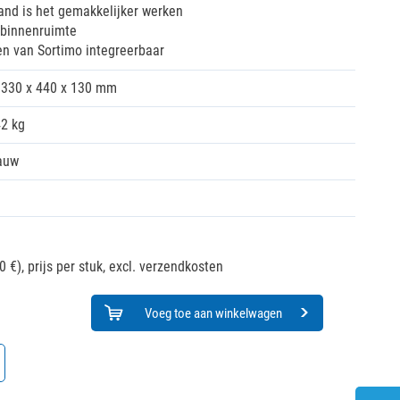
and is het gemakkelijker werken
 binnenruimte
gen van Sortimo integreerbaar
330 x 440 x 130 mm
42 kg
auw
0 €),
prijs per stuk, excl. verzendkosten
Voeg toe aan winkelwagen