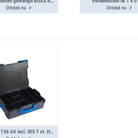
Labeletiketten gemengd BOXX/koffer/clip 12 st. (1 vel)
Verdeelschot IB 1 x 0
Ontdek nu
Ontdek nu
L-BOXX 136 G4 incl. IBS 7 st. H95 S