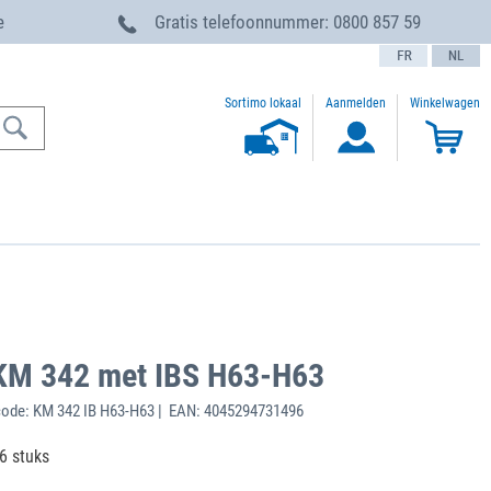
e
Gratis telefoonnummer:
0800 857 59
text.language
Sortimo lokaal
Aanmelden
Winkelwagen
 KM 342 met IBS H63-H63
ode: KM 342 IB H63-H63 | EAN: 4045294731496
46 stuks