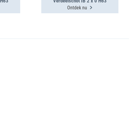
 H63
Verdeelschot IB 2 x 0 H63
Ontdek nu