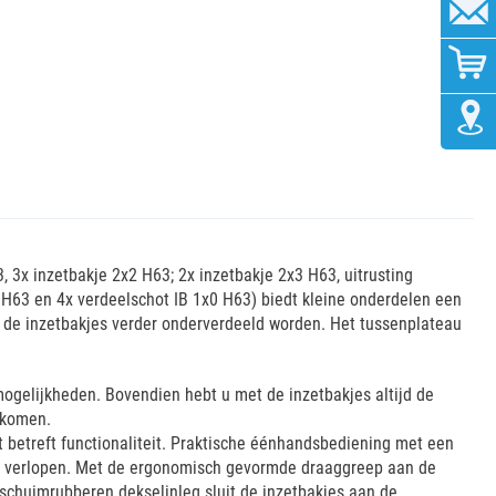
, 3x inzetbakje 2x2 H63; 2x inzetbakje 2x3 H63, uitrusting
0 H63 en 4x verdeelschot IB 1x0 H63) biedt kleine onderdelen een
n de inzetbakjes verder onderverdeeld worden. Het tussenplateau
ogelijkheden. Bovendien hebt u met de inzetbakjes altijd de
rkomen.
 betreft functionaliteit. Praktische éénhandsbediening met een
ter verlopen. Met de ergonomisch gevormde draaggreep aan de
schuimrubberen dekselinleg sluit de inzetbakjes aan de