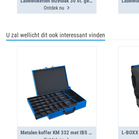
Labeletiketten inzetbak 30 st. gemengd (1 vel)
Ontdek nu
U zal wellicht dit ook interessant vinden
Metalen koffer KM 332 met IBS H31-H63