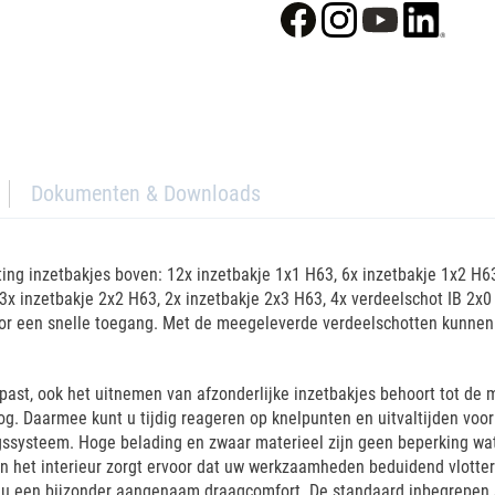
Dokumenten & Downloads
ting inzetbakjes boven: 12x inzetbakje 1x1 H63, 6x inzetbakje 1x2 H63
 3x inzetbakje 2x2 H63, 2x inzetbakje 2x3 H63, 4x verdeelschot IB 2x
k voor een snelle toegang. Met de meegeleverde verdeelschotten kunne
st, ook het uitnemen van afzonderlijke inzetbakjes behoort tot de m
og. Daarmee kunt u tijdig reageren op knelpunten en uitvaltijden voo
gssysteem. Hoge belading en zwaar materieel zijn geen beperking wat
 in het interieur zorgt ervoor dat uw werkzaamheden beduidend vlot
dt u een bijzonder aangenaam draagcomfort. De standaard inbegrepen 