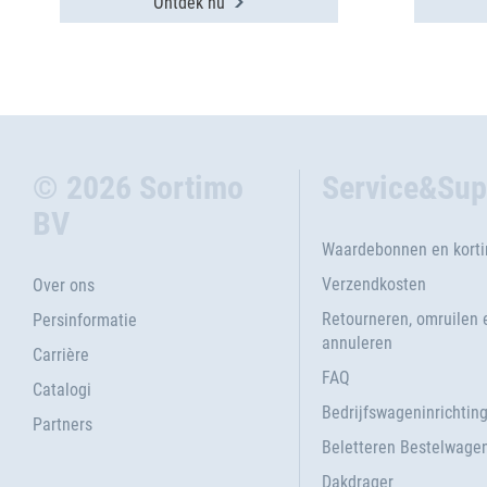
Ontdek nu
© 2026 Sortimo
Service&Sup
BV
Waardebonnen en kort
Verzendkosten
Over ons
Retourneren, omruilen 
Persinformatie
annuleren
Carrière
FAQ
Catalogi
Bedrijfswageninrichtin
Partners
Beletteren Bestelwage
Dakdrager