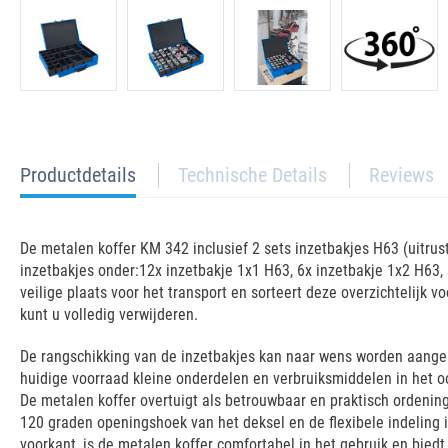
current
Productdetails
Technische Details
Reviews
tab:
De metalen koffer KM 342 inclusief 2 sets inzetbakjes H63 (uitrus
inzetbakjes onder:12x inzetbakje 1x1 H63, 6x inzetbakje 1x2 H63,
veilige plaats voor het transport en sorteert deze overzichtelij
kunt u volledig verwijderen.
De rangschikking van de inzetbakjes kan naar wens worden aangepa
huidige voorraad kleine onderdelen en verbruiksmiddelen in het o
De metalen koffer overtuigt als betrouwbaar en praktisch ordenin
120 graden openingshoek van het deksel en de flexibele indeling
voorkant, is de metalen koffer comfortabel in het gebruik en bie