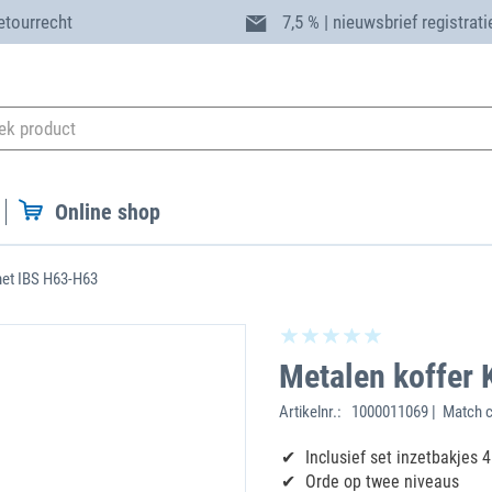
etourrecht
7,5 % | nieuwsbrief registrati
Online shop
met IBS H63-H63
Metalen koffer
Artikelnr.:
1000011069 | Match c
Inclusief set inzetbakjes 
Orde op twee niveaus