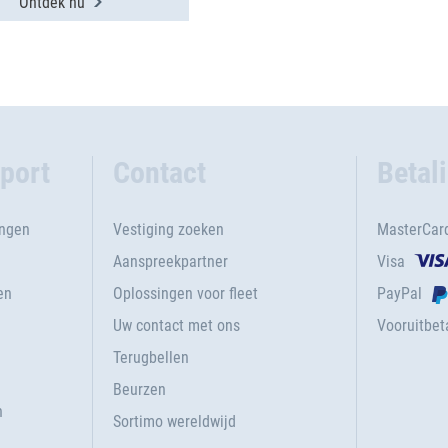
Ontdek nu
port
Contact
Betal
ingen
Vestiging zoeken
MasterCar
Aanspreekpartner
Visa
en
Oplossingen voor fleet
PayPal
Uw contact met ons
Vooruitbeta
Terugbellen
g
Beurzen
n
Sortimo wereldwijd