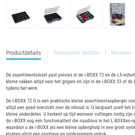
current
Productdetails
Technische Details
Reviews
tab:
De assortimentsinzet past precies in de i-BOXX 72 en de LS-schui
kleine vakken altijd voor het grijpen en zijn in de i-BOXX 53 of d
tijdens het werk.
De i-BOXX 72 G is een praktische kleine assortimentsopberger voo
altijd een goed overzicht over de inhoud is. U bespaart uzelf het
kleine onderdelen. U herkent op tijd wanneer vullingen nodig zijn 
de i-BOXX nog een functionaliteit die naadloos in het L-BOXXen-s
waardoor u de i-BOXX als een kleine opberghulp in een groot syst
klanten altijd een positieve en professionele indruk.