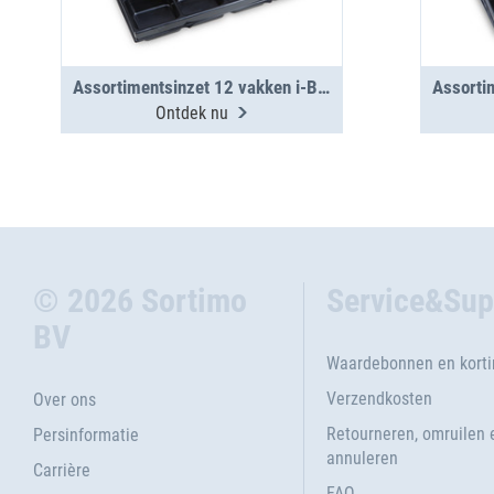
Assortimentsinzet 12 vakken i-BOXX 72
Ontdek nu
© 2026 Sortimo
Service&Sup
BV
Waardebonnen en kort
Verzendkosten
Over ons
Retourneren, omruilen 
Persinformatie
annuleren
Carrière
FAQ