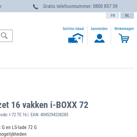
e
Gratis telefoonnummer:
0800 857 59
text.language
Sortimo lokaal
Aanmelden
Winkelwagen
zet 16 vakken i-BOXX 72
ode: I-72 TE 16 | EAN: 4045294238285
 G en LS-lade 72 G
mogelijkheden