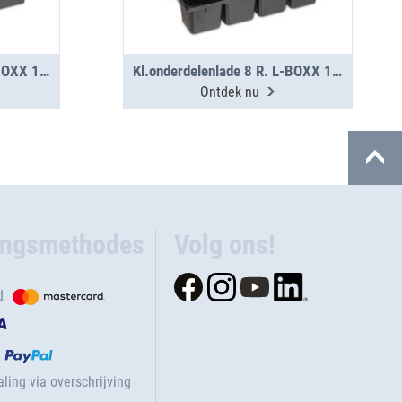
Kl.onderdelenlade 5 R. L-BOXX 102 G4
Kl.onderdelenlade 8 R. L-BOXX 136 G4
Ontdek nu
ingsmethodes
Volg ons!
d
ling via overschrijving