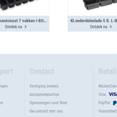
Assortimentsinzet 7 vakken i-BOXX 72
Ontdek nu
Ontdek nu
port
Contact
Betal
ingen
Vestiging zoeken
MasterCar
Aanspreekpartner
Visa
en
Oplossingen voor fleet
PayPal
Uw contact met ons
Vooruitbeta