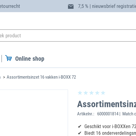
etourrecht
7,5 % | nieuwsbrief registrati
Online shop
n
Assortimentsinzet 16 vakken i-BOXX 72
Assortimentsin
Artikelnr.:
6000001814 | Match c
Geschikt voor i-BOXXen 72
Biedt 16 onderverdelings