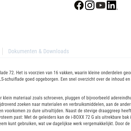
Dokumenten & Downloads
flade 72. Het is voorzien van 16 vakken, waarin kleine onderdelen ge
e LS-schuiflade goed opgeborgen. Een snel overzicht over de inhoud en 
r klein materiaal zoals schroeven, pluggen of bijvoorbeeld adereind
 tijdrovend zoeken naar materialen en verbruiksmiddelen, aan de ander
en voorkomen zo dure uitvaltijden. Naast de stevige draaggreep heeft 
ysteem past: Met de geleiders kan de i-BOXX 72 G als uitrekbare bak
eem kunt gebruiken, wat uw dagelijkse werk vergemakkelijkt. Door de 