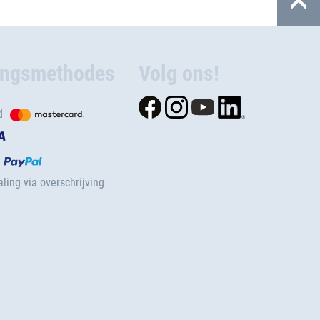
ingsmethodes
Volg ons!
d
ling via overschrijving