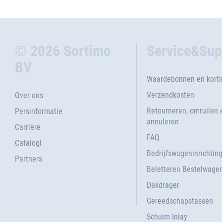
© 2026 Sortimo
Service&Sup
BV
Waardebonnen en kort
Verzendkosten
Over ons
Retourneren, omruilen 
Persinformatie
annuleren
Carrière
FAQ
Catalogi
Bedrijfswageninrichtin
Partners
Beletteren Bestelwage
Dakdrager
Gereedschapstassen
Schuim Inlay