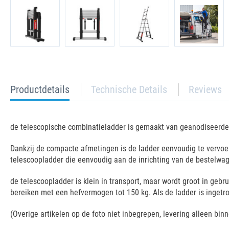
current
Productdetails
Technische Details
Reviews
tab:
de telescopische combinatieladder is gemaakt van geanodiseerde 
Dankzij de compacte afmetingen is de ladder eenvoudig te vervoer
telescoopladder die eenvoudig aan de inrichting van de bestelwa
de telescoopladder is klein in transport, maar wordt groot in geb
bereiken met een hefvermogen tot 150 kg. Als de ladder is ingetr
(Overige artikelen op de foto niet inbegrepen, levering alleen bin