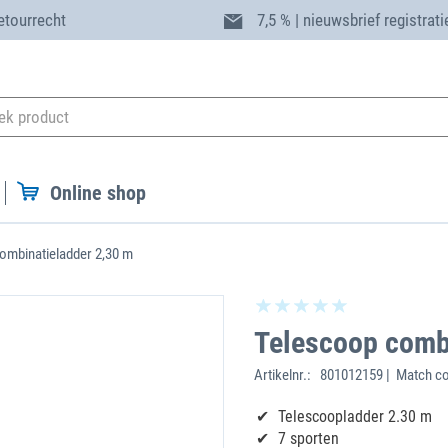
etourrecht
7,5 % | nieuwsbrief registrati
Online shop
ombinatieladder 2,30 m
Telescoop comb
Artikelnr.:
801012159 | Match c
Telescoopladder 2.30 m
7 sporten