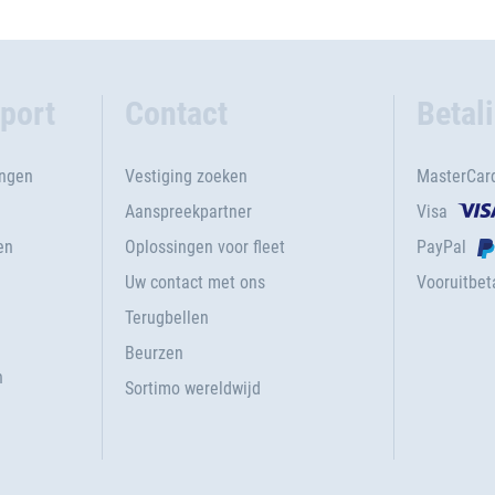
port
Contact
Betal
ingen
Vestiging zoeken
MasterCar
Aanspreekpartner
Visa
en
Oplossingen voor fleet
PayPal
Uw contact met ons
Vooruitbeta
Terugbellen
g
Beurzen
n
Sortimo wereldwijd