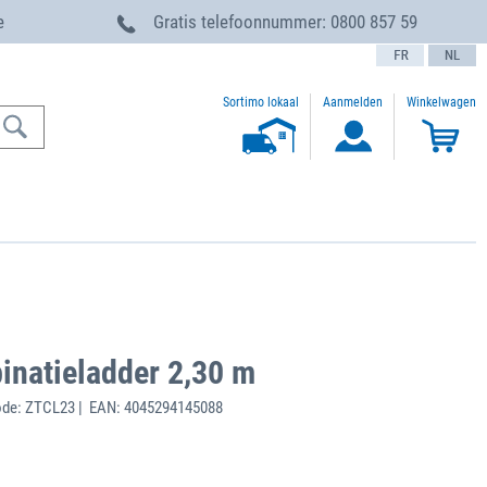
e
Gratis telefoonnummer:
0800 857 59
text.language
Sortimo lokaal
Aanmelden
Winkelwagen
inatieladder 2,30 m
ode: ZTCL23 | EAN: 4045294145088