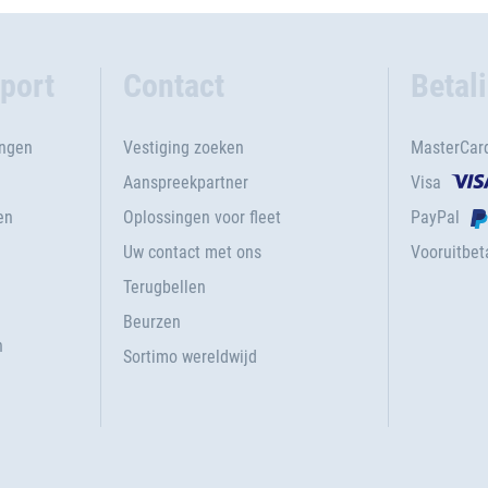
port
Contact
Betal
ingen
Vestiging zoeken
MasterCar
Aanspreekpartner
Visa
en
Oplossingen voor fleet
PayPal
Uw contact met ons
Vooruitbeta
Terugbellen
g
Beurzen
n
Sortimo wereldwijd