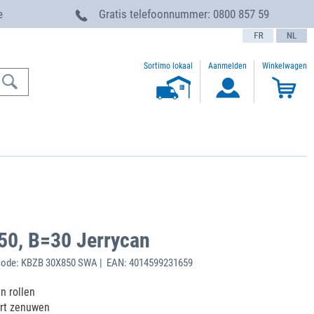
e
Gratis telefoonnummer:
0800 857 59
text.language
Sortimo lokaal
Aanmelden
Winkelwagen
50, B=30 Jerrycan
code: KBZB 30X850 SWA | EAN: 4014599231659
n rollen
art zenuwen