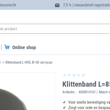
etourrecht
7,5 % | nieuwsbrief registrati
Online shop
d
Klittenband L=850, B=30 Jerrycan
Klittenband L=8
Artikelnr.:
6000014161 | Match 
Voor snelle bevestiging va
Zorgt voor orde en bespa