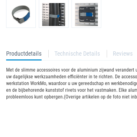
current
Productdetails
Technische Details
Reviews
tab:
Met de slimme accessoires voor de aluminium zijwand verandert u
uw dagelijkse werkzaamheden efficiënter in te richten. De access
werkstation WorkMo, waardoor u uw gereedschap en werkbenodigd
en de bijbehorende kunststof rivets voor het vastmaken. Elke al
probleemloos kunt opbergen.(Overige artikelen op de foto niet inb