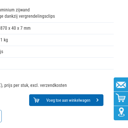
luminium zijwand
 dankzij vergrendelingsclips
870 x 40 x 7 mm
01 kg
js
),
prijs per stuk, excl. verzendkosten
Voeg toe aan winkelwagen