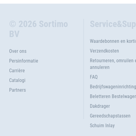
© 2026 Sortimo
Service&Sup
BV
Waardebonnen en kort
Verzendkosten
Over ons
Retourneren, omruilen 
Persinformatie
annuleren
Carrière
FAQ
Catalogi
Bedrijfswageninrichtin
Partners
Beletteren Bestelwage
Dakdrager
Gereedschapstassen
Schuim Inlay