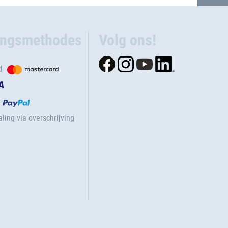
ingsmethodes
Volg ons!
d
ling via overschrijving