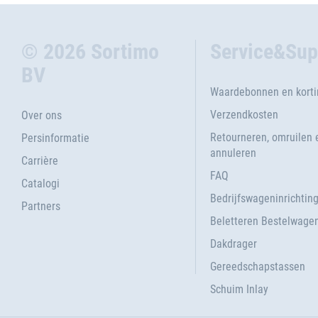
© 2026 Sortimo
Service&Sup
BV
Waardebonnen en kort
Verzendkosten
Over ons
Retourneren, omruilen 
Persinformatie
annuleren
Carrière
FAQ
Catalogi
Bedrijfswageninrichtin
Partners
Beletteren Bestelwage
Dakdrager
Gereedschapstassen
Schuim Inlay