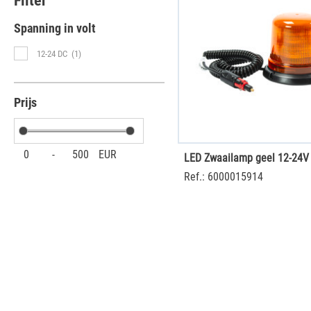
Filter
Spanning in volt
12-24 DC
(1)
Prijs
0
-
500
EUR
Ref.: 6000015914