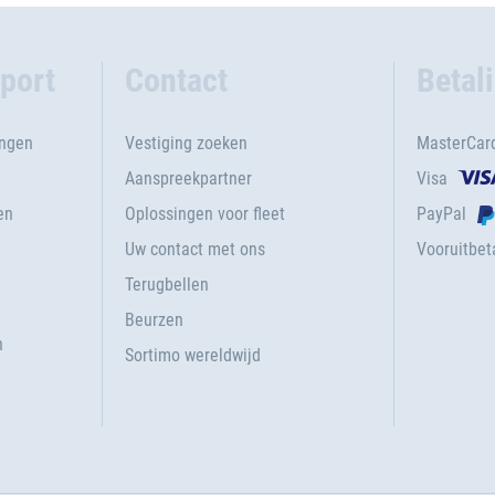
port
Contact
Betal
ingen
Vestiging zoeken
MasterCar
Aanspreekpartner
Visa
en
Oplossingen voor fleet
PayPal
Uw contact met ons
Vooruitbeta
Terugbellen
g
Beurzen
n
Sortimo wereldwijd