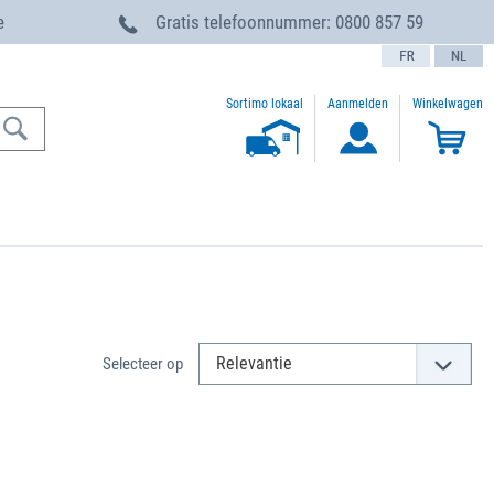
e
Gratis telefoonnummer:
0800 857 59
text.language
Sortimo lokaal
Aanmelden
Winkelwagen
Selecteer op