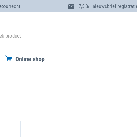
etourrecht
7,5 % | nieuwsbrief registrati
Online shop