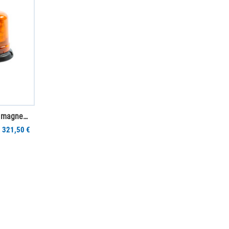
LED Zwaailamp geel 12-24V magneetstokkel
321,50 €