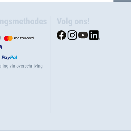
ingsmethodes
Volg ons!
d
ling via overschrijving