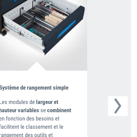
Système de rangement simple
Transport faci
Les modules de
largeur et
Quelques gest
hauteur variables
se
combinent
préparer les 
en fonction des besoins et
WorkMo au tra
facilitent le classement et le
WorkMo se dép
rangement des outils et
rapidement et