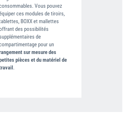
consommables. Vous pouvez
l’atelier au vé
équiper ces modules de tiroirs,
véhicule au c
tablettes, BOXX et mallettes
le levier d’a
offrant des possibilités
fixer le socle 
supplémentaires de
WorkMo pour fa
compartimentage pour un
transport. Le
rangement sur mesure des
roulettes fixés
petites pièces et du matériel de
constituent un
travail
.
pour assurer l
permanente d