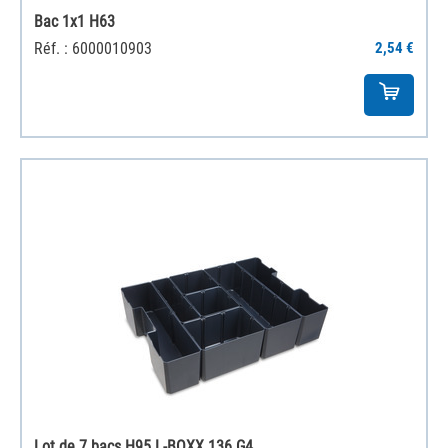
Bac 1x1 H63
Réf. : 6000010903
2,54 €
Lot de 7 bacs H95 L-BOXX 136 G4