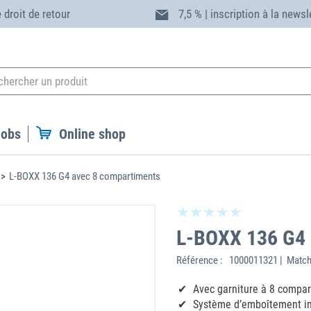
 droit de retour
7,5 % | inscription à la newsl
Jobs
Online shop
L-BOXX 136 G4 avec 8 compartiments
L-BOXX 136 G4 
Référence :
1000011321 | Match
Avec garniture à 8 compar
Système d’emboîtement inn