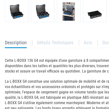
current
Description
Détails Techniques
Avis
Do
tab:
Cette L-BOXX 136 G4 est équipée d’une garniture à 8 compartiments
disponibles dans les tailles et quantités les plus diverses, trouv
stocks et assure un travail efficace au quotidien. La garniture d
La L-BOXX G4 constitue une solution optimale de mobilité et de rang
vos échantillons et vos accessoires ordonnés et protégés sur n’i
optimisée, l’espace de rangement gagne en volume tandis que les d
qualité, la L-BOXX G4, est fabriquée en plastique ABS résistant au
L-BOXX G4 s’utilise également comme marchepied. Moderne et attra
est peu salissante. Les bords lisses arrondis atténuent la format