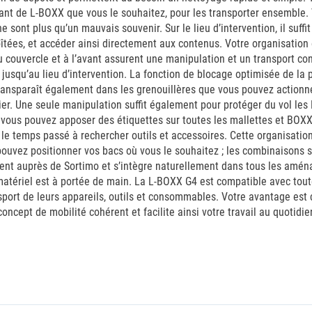
ant de L-BOXX que vous le souhaitez, pour les transporter ensemble.
n ne sont plus qu’un mauvais souvenir. Sur le lieu d’intervention, il s
îtées, et accéder ainsi directement aux contenus. Votre organisation
couvercle et à l’avant assurent une manipulation et un transport con
jusqu’au lieu d’intervention. La fonction de blocage optimisée de la 
 transparaît également dans les grenouillères que vous pouvez action
r. Une seule manipulation suffit également pour protéger du vol les
ous pouvez apposer des étiquettes sur toutes les mallettes et BOXX 
e temps passé à rechercher outils et accessoires. Cette organisation 
ouvez positionner vos bacs où vous le souhaitez ; les combinaisons son
ent auprès de Sortimo et s’intègre naturellement dans tous les aména
le matériel est à portée de main. La L-BOXX G4 est compatible avec tout
nsport de leurs appareils, outils et consommables. Votre avantage est 
oncept de mobilité cohérent et facilite ainsi votre travail au quotidien