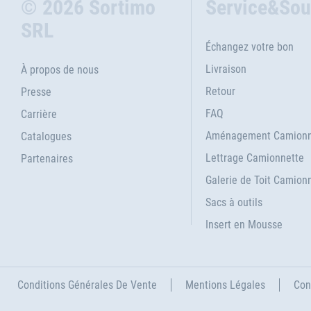
© 2026 Sortimo
Service&Sou
SRL
Échangez votre bon
Livraison
À propos de nous
Retour
Presse
FAQ
Carrière
Aménagement Camionn
Catalogues
Lettrage Camionnette
Partenaires
Galerie de Toit Camion
Sacs à outils
Insert en Mousse
Conditions Générales De Vente
Mentions Légales
Con