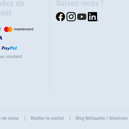
des de
Suivez-nous !
ent
d
ar virement
 de retour
Résilier le contrat
Blog Nétiquette / Directives