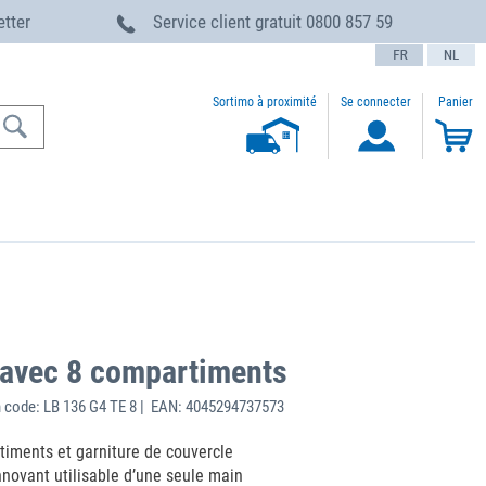
etter
Service client gratuit
0800 857 59
text.language
Sortimo à proximité
Se connecter
Panier
avec 8 compartiments
 code: LB 136 G4 TE 8 | EAN: 4045294737573
timents et garniture de couvercle
ovant utilisable d’une seule main