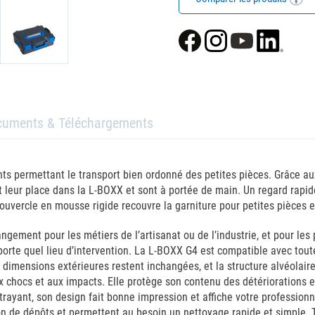
cuments & Téléchargements
 permettant le transport bien ordonné des petites pièces. Grâce aux 
ent leur place dans la L-BOXX et sont à portée de main. Un regard rap
e couvercle en mousse rigide recouvre la garniture pour petites pièce
ement pour les métiers de l’artisanat ou de l’industrie, et pour les p
mporte quel lieu d’intervention. La L-BOXX G4 est compatible avec to
imensions extérieures restent inchangées, et la structure alvéolaire 
x chocs et aux impacts. Elle protège son contenu des détériorations e
yant, son design fait bonne impression et affiche votre professionna
ion de dépôts et permettent au besoin un nettoyage rapide et simple. 