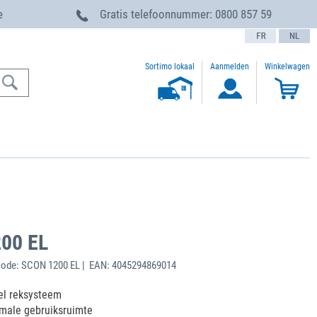
e
Gratis telefoonnummer:
0800 857 59
text.language
Sortimo lokaal
Aanmelden
Winkelwagen
00 EL
code: SCON 1200 EL | EAN: 4045294869014
el reksysteem
imale gebruiksruimte