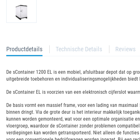
current
Productdetails
Technische Details
Reviews
tab:
De sContainer 1200 EL is een mobiel, afsluitbaar depot dat op gro
uitgebreide toebehoren en individualiseringsmogelijkheden biedt
De sContainer EL is voorzien van een elektronisch cijferslot waar
De basis vormt een massief frame, voor een lading van maximaal 
binnen dringt. Via de grote deur is het interieur makkelijk toegan
kunnen worden gemonteerd, wat voor een optimale organisatie en 
vloergroep, waardoor de sContainer zonder problemen compatibel i
verdiepingen kan worden getransporteerd. Niet alleen de functies v
voor een conventionele bedrijfswagen worden ingezet. Bij een re