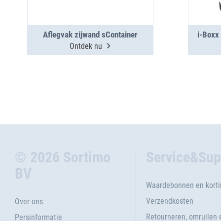
Aflegvak zijwand sContainer
i-Boxx
Ontdek nu
© 2026 Sortimo
Service&Sup
BV
Waardebonnen en kort
Verzendkosten
Over ons
Retourneren, omruilen 
Persinformatie