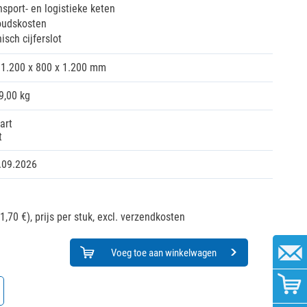
nsport- en logistieke keten
oudskosten
isch cijferslot
1.200 x 800 x 1.200 mm
9,00 kg
art
t
.09.2026
1,70 €),
prijs per stuk, excl. verzendkosten
Voeg toe aan winkelwagen