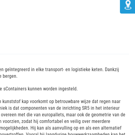
 geïntegreerd in elke transport- en logistieke keten. Dankzij
te bergen.
ere sContainers kunnen worden ingesteld.
n kunststof kap voorkomt op betrouwbare wijze dat regen naar
Uniek is dat componenten van de inrichting SR5 in het interieur
 overeen met die van europallets, maar ook de geometrie van de
voorzien, zodat hij comfortabel en veilig over meerdere
mogelijkheden. Hij kan als aanvulling op en als een alternatief
 onovertroffen. Vooral bij langdurige bouwwerkzaamheden kan het