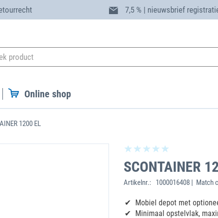
etourrecht
7,5 % | nieuwsbrief registrati
Online shop
INER 1200 EL
SCONTAINER 12
Artikelnr.:
1000016408 | Match 
Mobiel depot met optione
Minimaal opstelvlak, max