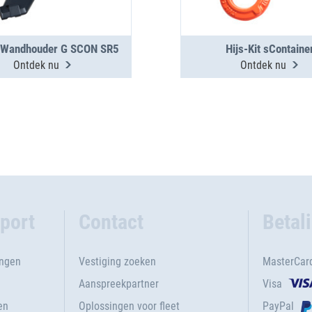
 Wandhouder G SCON SR5
Hijs-Kit sContaine
Ontdek nu
Ontdek nu
port
Contact
Betal
ingen
Vestiging zoeken
MasterCar
Aanspreekpartner
Visa
en
Oplossingen voor fleet
PayPal