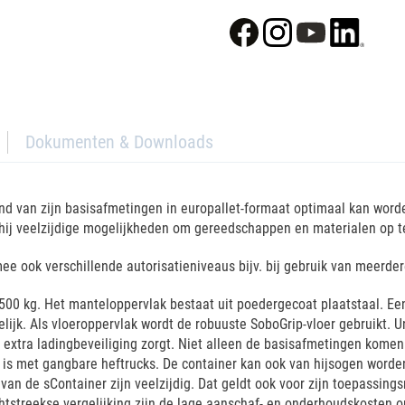
Dokumenten & Downloads
nd van zijn basisafmetingen in europallet-formaat optimaal kan worden
 hij veelzijdige mogelijkheden om gereedschappen en materialen op 
mee ook verschillende autorisatieniveaus bijv. bij gebruik van meerd
500 kg. Het manteloppervlak bestaat uit poedergecoat plaatstaal. Ee
kelijk. Als vloeroppervlak wordt de robuuste SoboGrip-vloer gebruikt. 
extra ladingbeveiliging zorgt. Niet alleen de basisafmetingen komen
s met gangbare heftrucks. De container kan ook van hijsogen worden 
an de sContainer zijn veelzijdig. Dat geldt ook voor zijn toepassings
chtstreekse vergelijking zijn de lage aanschaf- en onderhoudskosten