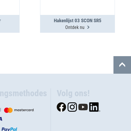
r
Hakenlijst 03 SCON SR5
Ontdek nu
ingsmethodes
Volg ons!
d