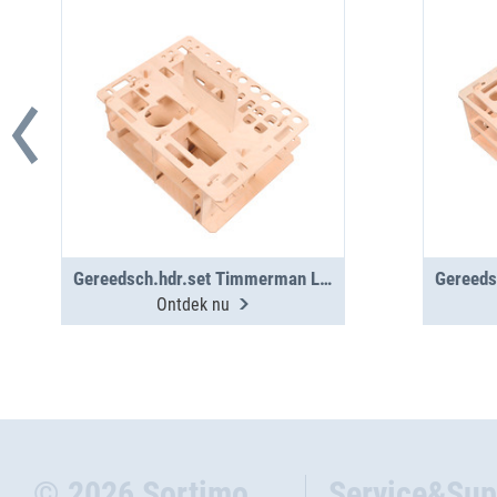
Gereedsch.hdr.set Timmerman L-BOXX 374
Ontdek nu
© 2026 Sortimo
Service&Sup