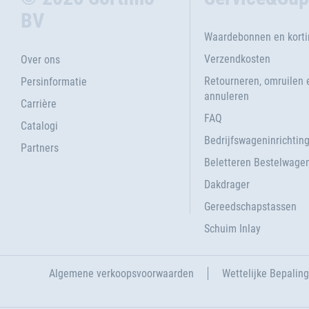
BV
Waardebonnen en kort
Verzendkosten
Over ons
Retourneren, omruilen 
Persinformatie
annuleren
Carrière
FAQ
Catalogi
Bedrijfswageninrichtin
Partners
Beletteren Bestelwage
Dakdrager
Gereedschapstassen
Schuim Inlay
Algemene verkoopsvoorwaarden
Wettelijke Bepalin