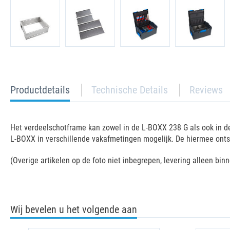
current
Productdetails
Technische Details
Reviews
tab:
Het verdeelschotframe kan zowel in de L-BOXX 238 G als ook in 
L-BOXX in verschillende vakafmetingen mogelijk. De hiermee ont
(Overige artikelen op de foto niet inbegrepen, levering alleen bin
Wij bevelen u het volgende aan