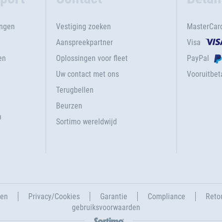
ingen
Vestiging zoeken
MasterCar
Aanspreekpartner
Visa
en
Oplossingen voor fleet
PayPal
Uw contact met ons
Vooruitbeta
Terugbellen
g
Beurzen
n
Sortimo wereldwijd
gen
Privacy/Cookies
Garantie
Compliance
Reto
gebruiksvoorwaarden