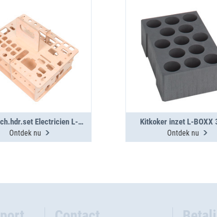
Gereedsch.hdr.set Electricien L-BOXX 374
Kitkoker inzet L-BOXX
Ontdek nu
Ontdek nu
port
Contact
Betal