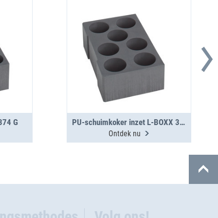
 374 G
PU-schuimkoker inzet L-BOXX 374 G
Ontdek nu
ingsmethodes
Volg ons!