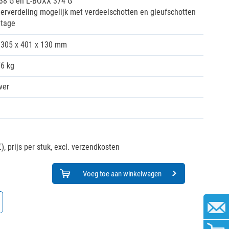
38 G en L-BOXX 374 G
erverdeling mogelijk met verdeelschotten en gleufschotten
ntage
305 x 401 x 130 mm
76 kg
ver
),
prijs per stuk, excl. verzendkosten
Voeg toe aan winkelwagen