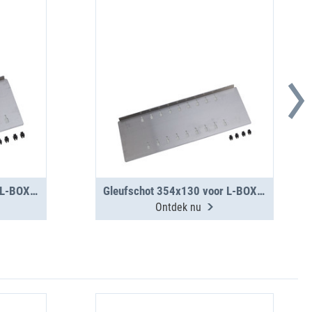
Gleufschot 283x130 voor L-BOXX 238 G
Gleufschot 354x130 voor L-BOXX 238 G
Ontdek nu