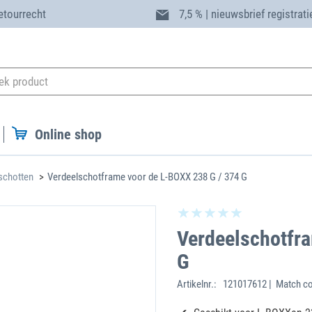
etourrecht
7,5 % | nieuwsbrief registrati
Online shop
schotten
Verdeelschotframe voor de L-BOXX 238 G / 374 G
Verdeelschotfr
G
Artikelnr.:
121017612 | Match co